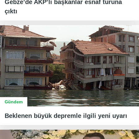
Gebze’de AKP’li başkanlar esnaf turuna
çıktı
Gündem
Beklenen büyük depremle ilgili yeni uyarı