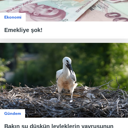
Ekonomi
Emekliye şok!
Gündem
Bakın şu düşkün leyleklerin yavrusunun