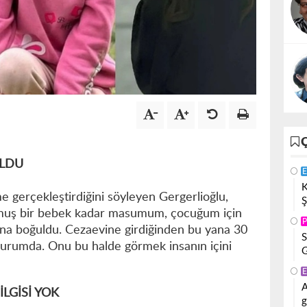
ULDU
E
K
e gerçekleştirdiğini söyleyen Gergerlioğlu,
Ş
ğmuş bir bebek kadar masumum, çocuğum için
P
rına boğuldu. Cezaevine girdiğinden bu yana 30
S
durumda. Onu bu halde görmek insanın içini
G
E
A
İLGİSİ YOK
g