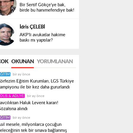
Bir Sertif Gökçe’ye bak,
birde bu hanımefendiye bak!
İdris ÇELEBİ
AKP’li avukatlar hakime
baskı mı yaptılar?
ÇOK
OKUNAN
YORUMLANAN
ĞITIM
bir ay önce
örfezim Eğitim Kurumları, LGS Türkiye
ampiyonu ile bir kez daha gururlandı
OLIS & ADLIYE
bir ay önce
avcılıktan Haluk Levent kararı!
özaltına alındı
ĞITIM
bir ay önce
sıl mesele, milyonlarca çocuğun
eleceğinin tek bir sınava bağlanmış