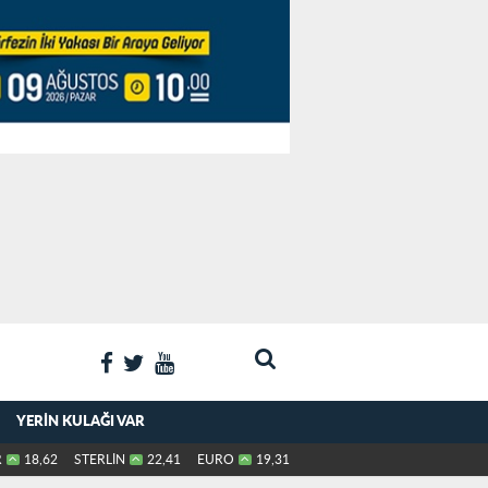
YERIN KULAĞI VAR
R
18,62
STERLİN
22,41
EURO
19,31