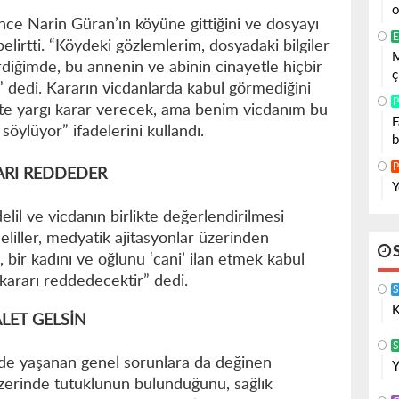
o
 önce Narin Güran’ın köyüne gittiğini ve dosyayı
E
i belirtti. “Köydeki gözlemlerim, dosyadaki bilgiler
M
irdiğimde, bu annenin ve abinin cinayetle hiçbir
ç
m” dedi. Kararın vicdanlarda kabul görmediğini
P
tte yargı karar verecek, ama benim vicdanım bu
F
söylüyor” ifadelerini kullandı.
b
P
ARI REDDEDER
Y
lil ve vicdanın birlikte değerlendirilmesi
deliller, medyatik ajitasyonlar üzerinden
, bir kadını ve oğlunu ‘cani’ ilan etmek kabul
ararı reddedecektir” dedi.
K
LET GELSİN
S
nde yaşanan genel sorunlara da değinen
Y
üzerinde tutuklunun bulunduğunu, sağlık