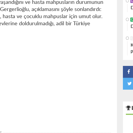
 yaşandığını ve hasta mahpusların durumunun
D
Gergerlioğlu, açıklamasını şöyle sonlandırdı:
ı, hasta ve çocuklu mahpuslar için umut olur.
vlerine doldurulmadığı, adil bir Türkiye
D
K
p
z.