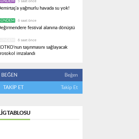
GÜNDEM
5 saat önce
emirtaş'a yağmurlu havada su yok!
GÜNDEM
6 saat önce
eğirmendere festival alanına dönüştü
GÜNDEM
6 saat önce
OTKO’nun taşınmasını sağlayacak
rotokol imzalandı
BEĞEN
Beğen
TAKİP ET
Takip Et
LIG TABLOSU