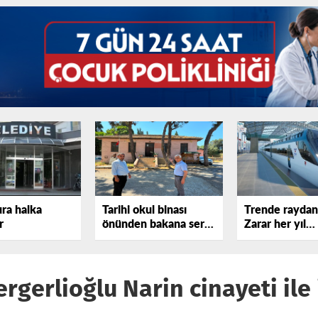
ura halka
Tarihi okul binası
Trende raydan 
r
önünden bakana sert
Zarar her yıl
tepki gösterdi!
katlanıyor
ergerlioğlu Narin cinayeti ile 