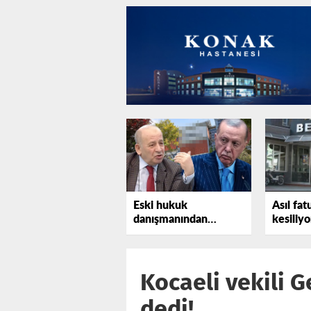
Eski hukuk
Asıl fat
danışmanından
kesiliyo
Erdoğan'a bir uyarı
daha
Kocaeli vekili G
dedi!