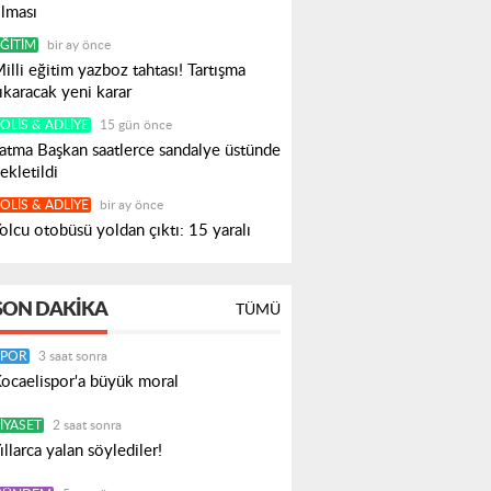
lması
ĞITIM
bir ay önce
illi eğitim yazboz tahtası! Tartışma
ıkaracak yeni karar
OLIS & ADLIYE
15 gün önce
atma Başkan saatlerce sandalye üstünde
ekletildi
OLIS & ADLIYE
bir ay önce
olcu otobüsü yoldan çıktı: 15 yaralı
SON DAKIKA
TÜMÜ
SPOR
3 saat sonra
ocaelispor'a büyük moral
IYASET
2 saat sonra
ıllarca yalan söylediler!