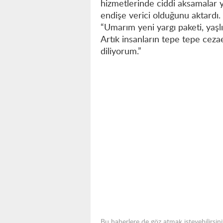
hizmetlerinde ciddi aksamalar
endişe verici olduğunu aktardı. 
“Umarım yeni yargı paketi, yaşl
Artık insanların tepe tepe cezae
diliyorum.”
Bu haberlere de göz atmak isteyebilirsini