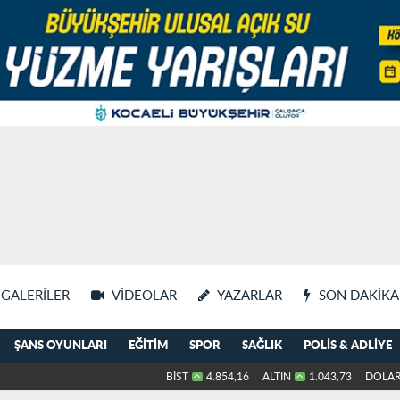
GALERILER
VIDEOLAR
YAZARLAR
SON DAKIKA
ŞANS OYUNLARI
EĞITIM
SPOR
SAĞLIK
POLIS & ADLIYE
BİST
4.854,16
ALTIN
1.043,73
DOLA