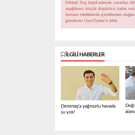
Dikkat! Suç teşkil edecek, yasadışı, teh
aşağılayıcı, küçük düşürücü, kaba, müst
benzeri niteliklerde içeriklerden doğan 
gönderen Üye/Üyeler’e aittir.
İLGILI HABERLER
Deği
Demirtaş'a yağmurlu havada
alan
su yok!