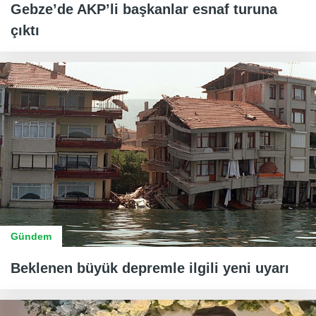
Gebze’de AKP’li başkanlar esnaf turuna
çıktı
Gündem
Beklenen büyük depremle ilgili yeni uyarı