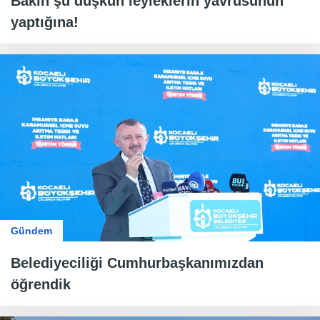
Bakın şu düşkün leyleklerin yavrusunun
yaptığına!
Gündem
Belediyeciliği Cumhurbaşkanımızdan
öğrendik