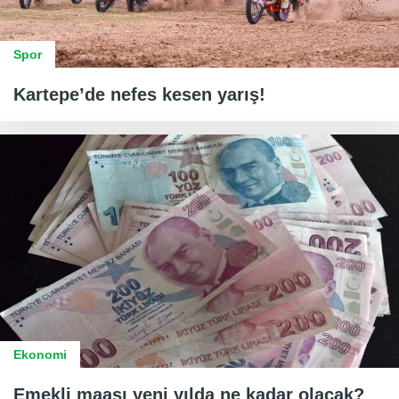
Spor
Kartepe’de nefes kesen yarış!
Ekonomi
Emekli maaşı yeni yılda ne kadar olacak?