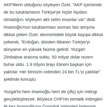
AKP'lilerin olduğunu söyleyen Özel, "AKP içerisinde
de bu tutuklamanın Türkiye'ye hiçbir faydası
olmadığını söyleyen akli selim insanlar var" dedi.
İmamoğlu'nun tutuklanması sonrası faiz artışına
dikkat çeken Özel, ekonomideki büyük kayıpa dikkat
çekerek, "Erdoğan, dünden itibaren Türkiye'yi
dünyanın en yüksek faizine getirdi. Yozgat'ı
Zimbabve arasına soktu. 50 milyar dolar rezerv
buhar oldu. 1.9 trilyon lirayı Ekrem başkan için
yaktılar. Her birinizin cebinden 24 bin TL'yi çaldılar"
şeklinde konuştu.
Yozgat'ta hem İmamoğlu hem de çiftçi için mitingi
gerçekleştirecek. Böylece CHP'nin tematik mitingleri
ilk kez İmamoğlu'na Özgürlük mitingleri birleşmiş