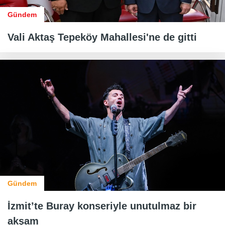
Gündem
Vali Aktaş Tepeköy Mahallesi'ne de gitti
Gündem
İzmit’te Buray konseriyle unutulmaz bir
akşam