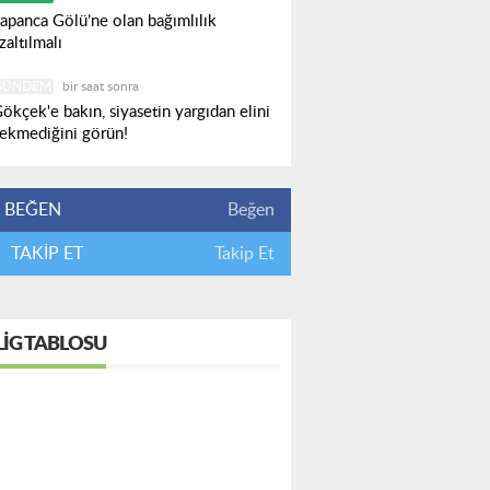
apanca Gölü’ne olan bağımlılık
zaltılmalı
GÜNDEM
bir saat sonra
ökçek'e bakın, siyasetin yargıdan elini
ekmediğini görün!
BEĞEN
Beğen
TAKİP ET
Takip Et
LIG TABLOSU