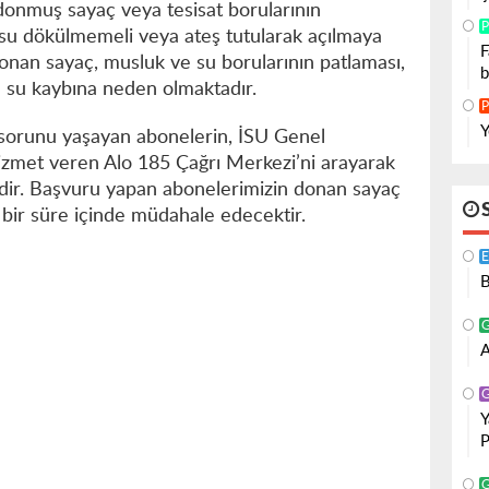
onmuş sayaç veya tesisat borularının
P
k su dökülmemeli veya ateş tutularak açılmaya
F
 donan sayaç, musluk ve su borularının patlaması,
b
 su kaybına neden olmaktadır.
P
Y
 sorunu yaşayan abonelerin, İSU Genel
zmet veren Alo 185 Çağrı Merkezi’ni arayarak
ir. Başvuru yapan abonelerimizin donan sayaç
a bir süre içinde müdahale edecektir.
B
A
Y
P