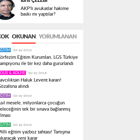
İdris ÇELEBİ
AKP’li avukatlar hakime
baskı mı yaptılar?
ÇOK
OKUNAN
YORUMLANAN
ĞITIM
bir ay önce
örfezim Eğitim Kurumları, LGS Türkiye
ampiyonu ile bir kez daha gururlandı
OLIS & ADLIYE
bir ay önce
avcılıktan Haluk Levent kararı!
özaltına alındı
ĞITIM
bir ay önce
sıl mesele, milyonlarca çocuğun
eleceğinin tek bir sınava bağlanmış
lması
ĞITIM
bir ay önce
illi eğitim yazboz tahtası! Tartışma
ıkaracak yeni karar