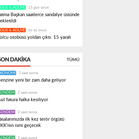
OLIS & ADLIYE
15 gün önce
atma Başkan saatlerce sandalye üstünde
ekletildi
OLIS & ADLIYE
bir ay önce
olcu otobüsü yoldan çıktı: 15 yaralı
SON DAKIKA
TÜMÜ
EKONOMI
3 saat sonra
enzine yeni bir zam daha geliyor
GÜNDEM
2 saat sonra
sıl fatura halka kesiliyor
GÜNDEM
2 saat sonra
asalarımızda ilk kez terör örgütü
KK'nın ismi geçecek
GÜNDEM
2 saat sonra