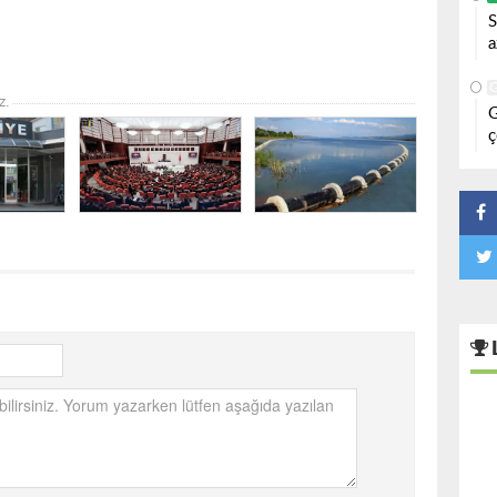
S
a
z.
G
ç