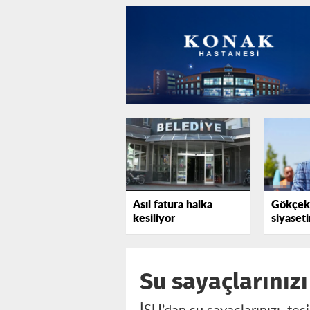
Asıl fatura halka
Gökçek'
kesiliyor
siyaset
elini ç
görün!
Su sayaçlarınız