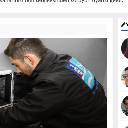
isatlarınızı don tehlikesinden koruyun uyarısı geldi.