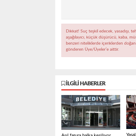
Dikkat! Suç teşkil edecek, yasadışı, teh
aşağılayıcı, küçük düşürücü, kaba, müst
benzeri niteliklerde içeriklerden doğan 
gönderen Üye/Üyeler’e aittir.
İLGILI HABERLER
Yasal
Asıl fatura halka kesiliyor