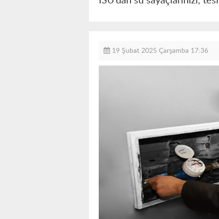
İSU’dan su sayaçlarınızı, tes
19 Şubat 2025 Çarşamba 17:36