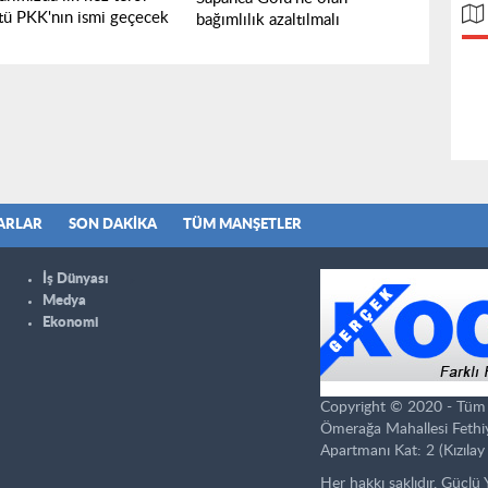
tü PKK'nın ismi geçecek
bağımlılık azaltılmalı
ARLAR
SON DAKIKA
TÜM MANŞETLER
İş Dünyası
Medya
Ekonomi
Copyright © 2020 - Tüm ha
Ömerağa Mahallesi Fethi
Apartmanı Kat: 2 (Kızılay 
Her hakkı saklıdır. Güçlü 