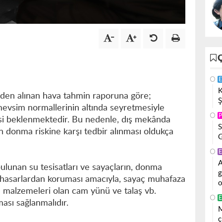
E
K
en alınan hava tahmin raporuna göre;
Ş
 mevsim normallerinin altında seyretmesiyle
P
esi beklenmektedir. Bu nedenle, dış mekânda
S
ın donma riskine karşı tedbir alınması oldukça
G
E
A
ulunan su tesisatları ve sayaçların, donma
g
sı hasarlardan koruması amacıyla, sayaç muhafaza
o
tım malzemeleri olan cam yünü ve talaş vb.
E
ası sağlanmalıdır.
M
ç