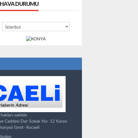
HAVA DURUMU
kları saklıdır.
ye Caddesi Dar Sokak No: 12 Karan
karşısı) İzmit- Kocaeli
Yazılım