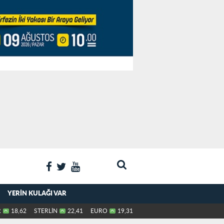
YERIN KULAĞI VAR
R
18,62
STERLİN
22,41
EURO
19,31