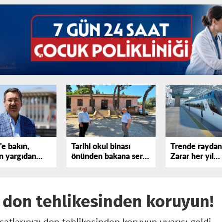
e bakın,
Tarihi okul binası
Trende raydan 
in yargıdan
önünden bakana sert
Zarar her yıl
ekmediğini
tepki gösterdi!
katlanıyor
ı don tehlikesinden koruyun!