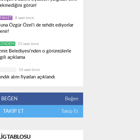
ekmediğini görün!
IYASET
8 saat önce
una Özgür Özel'i de tehdit ediyorlar
enir!
GÜNDEM
13 saat önce
zmit Belediyesi’nden o görüntülerle
lgili açıklama
EKONOMI
14 saat önce
ındık alım fiyatları açıklandı
BEĞEN
Beğen
TAKİP ET
Takip Et
LIG TABLOSU