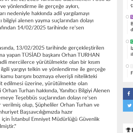
ç
 ve yönlendirme ile gerçeğe aykırı,
rı nedeniyle hakkında adil yargılamayı
S
ı bilgiyi alenen yayma suçlarından dolayı
B
afından 14/02/2025 tarihinde re'sen
d
asında, 13/02/2025 tarihinde gerçekleştirilen
İ
i
şma yapan TÜSİAD başkanı Orhan TURHAN
adli merciilerce yürütülmekte olan bir kısım
lgili yargıyı telkin ve yönlendirme ile gerçeğe
F
 kamu barışını bozmaya elverişli nitelikteki
 edilmesi üzerine, yürütülmekte olan
Orhan Turhan hakkında, Yanıltıcı Bilgiyi Alenen
lemeye Teşebbüs suçlarından dolayı re'sen
r verilmiş olup, Şüpheliler Orhan Turhan ve
uriyet Başsavcılığımızda hazır
 için İstanbul Emniyet Müdürlüğü Güvenlik
iştir."