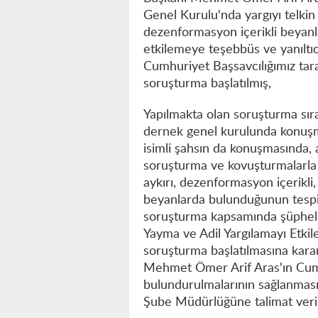
Genel Kurulu'nda yargıyı telkin
dezenformasyon içerikli beyanla
etkilemeye teşebbüs ve yanıltıc
Cumhuriyet Başsavcılığımız tar
soruşturma başlatılmış,
Yapılmakta olan soruşturma sır
dernek genel kurulunda konu
isimli şahsın da konuşmasında, 
soruşturma ve kovuşturmalarla i
aykırı, dezenformasyon içerikli,
beyanlarda bulunduğunun tespit
soruşturma kapsamında şüpheli 
Yayma ve Adil Yargılamayı Etki
soruşturma başlatılmasına kara
Mehmet Ömer Arif Aras'ın Cumh
bulundurulmalarının sağlanması
Şube Müdürlüğüne talimat verilm