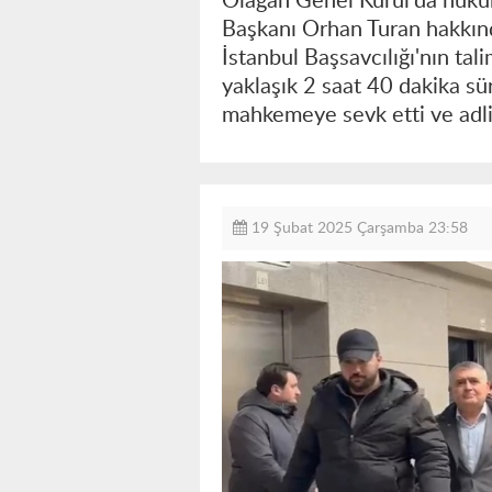
Olağan Genel Kurul'da hükü
Başkanı Orhan Turan hakkınd
İstanbul Başsavcılığı'nın tal
yaklaşık 2 saat 40 dakika süre
mahkemeye sevk etti ve adli 
19 Şubat 2025 Çarşamba 23:58