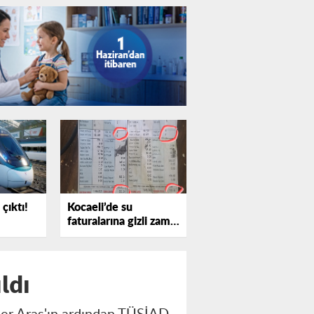
çıktı!
Kocaeli’de su
faturalarına gizli zam
iddiası
ldı