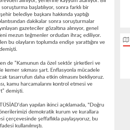
örevden alınıyor, yerlerine kayyum atanıyor. Bir
 soruşturma başlatılıyor, sonra farklı bir
şehir belediye başkanı hakkında yaptığı
lantısından dakikalar sonra soruşturmalar
ayınlayan gazeteciler gözaltına alınıyor, genel
Yeni mezun teğmenler ordudan ihraç ediliyor.
en bu olayların toplumda endişe yarattığını ve
 demişti.
ken de “Kamunun da özel sektör şirketleri ve
yde kemer sıkması şart. Enflasyonla mücadele
cak tasarrufun daha etkin olmasını bekliyoruz.
ası, kamu harcamalarını kontrol etmesi ve
t” demişti.
TÜSİAD'dan yapılan ikinci açıklamada, "Doğru
önerilerimizi demokratik kurum ve kurallara
kesi çerçevesinde şeffaflıkla paylaşıyoruz, bu
adesi kullanılmıştı.