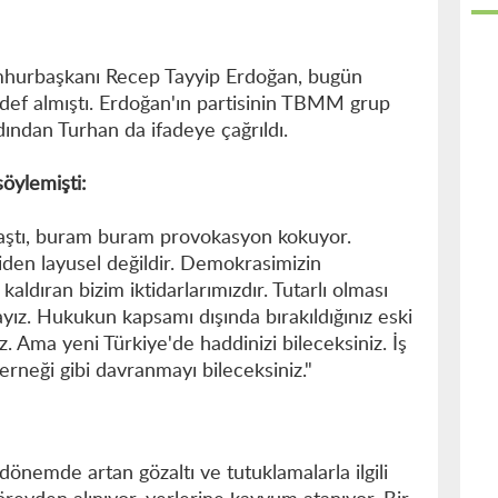
hurbaşkanı Recep Tayyip Erdoğan, bugün
def almıştı. Erdoğan'ın partisinin TBMM grup
dından Turhan da ifadeye çağrıldı.
öylemişti:
 aştı, buram buram provokasyon kokuyor.
den layusel değildir. Demokrasimizin
kaldıran bizim iktidarlarımızdır. Tutarlı olması
ayız. Hukukun kapsamı dışında bırakıldığınız eski
iz. Ama yeni Türkiye'de haddinizi bileceksiniz. İş
erneği gibi davranmayı bileceksiniz."
nemde artan gözaltı ve tutuklamalarla ilgili