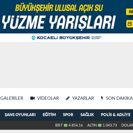
GALERILER
VIDEOLAR
YAZARLAR
SON DAKIKA
ŞANS OYUNLARI
EĞITIM
SPOR
SAĞLIK
POLIS & ADLIYE
BİST
4.854,16
ALTIN
1.043,73
DOLA