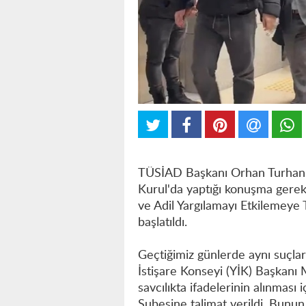
TÜSİAD Başkanı Orhan Turhan 
Kurul'da yaptığı konuşma gerekç
ve Adil Yargılamayı Etkilemeye
başlatıldı.
Geçtiğimiz günlerde aynı suçl
İstişare Konseyi (YİK) Başkanı
savcılıkta ifadelerinin alınmas
Şubesine talimat verildi. Bunun 