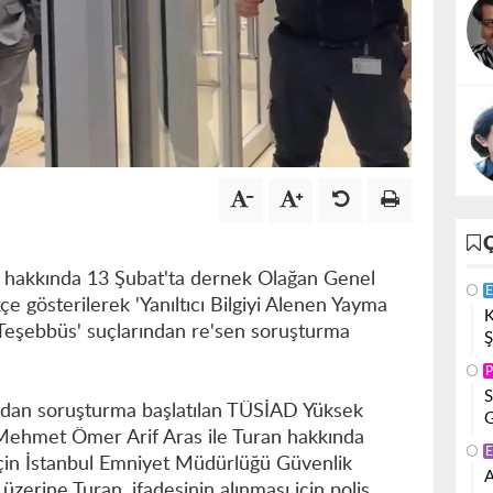
hakkında 13 Şubat'ta dernek Olağan Genel
E
e gösterilerek 'Yanıltıcı Bilgiyi Alenen Yayma
K
 Teşebbüs' suçlarından re'sen soruşturma
Ş
P
S
ardan soruşturma başlatılan TÜSİAD Yüksek
G
 Mehmet Ömer Arif Aras ile Turan hakkında
E
ı için İstanbul Emniyet Müdürlüğü Güvenlik
A
üzerine Turan, ifadesinin alınması için polis