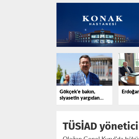
Gökçek'e bakın,
Erdoğan
siyasetin yargıdan
elini çekmediğini
görün!
TÜSİAD yöneticil