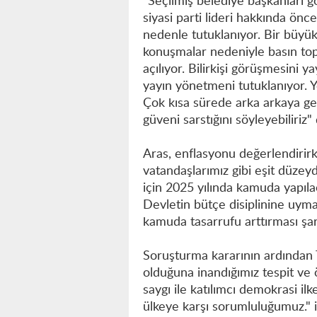
"Seçilmiş belediye başkanları g
siyasi parti lideri hakkında önce
nedenle tutuklanıyor. Bir büyük
konuşmalar nedeniyle basın top
açılıyor. Bilirkişi görüşmesini y
yayın yönetmeni tutuklanıyor. 
Çok kısa sürede arka arkaya gel
güveni sarstığını söyleyebiliriz"
Aras, enflasyonu değerlendirir
vatandaşlarımız gibi eşit düze
için 2025 yılında kamuda yapıla
Devletin bütçe disiplinine uym
kamuda tasarrufu arttırması şar
Soruşturma kararının ardından 
olduğuna inandığımız tespit ve 
saygı ile katılımcı demokrasi il
ülkeye karşı sorumluluğumuz." if