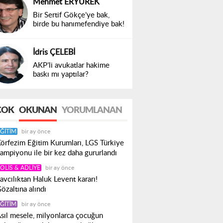
Mehmet ERYÜREK
Bir Sertif Gökçe’ye bak,
birde bu hanımefendiye bak!
İdris ÇELEBİ
AKP’li avukatlar hakime
baskı mı yaptılar?
ÇOK
OKUNAN
YORUMLANAN
ĞITIM
bir ay önce
örfezim Eğitim Kurumları, LGS Türkiye
ampiyonu ile bir kez daha gururlandı
OLIS & ADLIYE
bir ay önce
avcılıktan Haluk Levent kararı!
özaltına alındı
ĞITIM
bir ay önce
sıl mesele, milyonlarca çocuğun