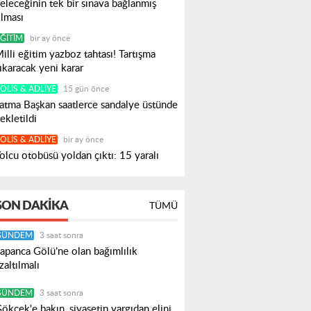
eleceğinin tek bir sınava bağlanmış
lması
ĞITIM
bir ay önce
illi eğitim yazboz tahtası! Tartışma
ıkaracak yeni karar
OLIS & ADLIYE
15 gün önce
atma Başkan saatlerce sandalye üstünde
ekletildi
OLIS & ADLIYE
bir ay önce
olcu otobüsü yoldan çıktı: 15 yaralı
SON DAKIKA
TÜMÜ
GÜNDEM
3 saat sonra
apanca Gölü’ne olan bağımlılık
zaltılmalı
GÜNDEM
3 saat sonra
ökçek'e bakın, siyasetin yargıdan elini