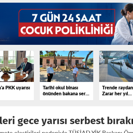
'a PKK uyarısı
Tarihi okul binası
Trende raydan 
önünden bakana sert
Zarar her yıl
tepki gösterdi!
katlanıyor
eri gece yarısı serbest bırakı