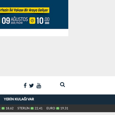
YERIN KULAĞI VAR
R
18,62
STERLİN
22,41
EURO
19,31