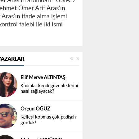
mer Aras'ın ardından TÜSİAD
Mehmet Ömer Arif Aras'ın
 Aras'ın ifade alma işlemi
ntrol talebi ile iki ismi
YAZARLAR
Elif Merve ALTINTAŞ
Kadınlar kendi güvenliklerini
nasıl sağlayacak?
Orçun OĞUZ
Kellesi kopmuş çok padişah
gördük!