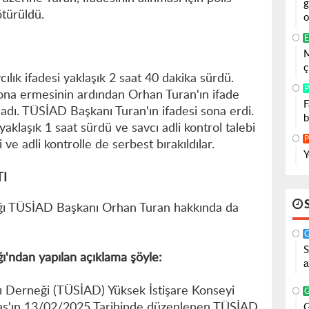
g
ötürüldü.
o
E
M
ç
cılık ifadesi yaklaşık 2 saat 40 dakika sürdü.
P
sona ermesinin ardından Orhan Turan'ın ifade
F
adı. TÜSİAD Başkanı Turan'ın ifadesi sona erdi.
b
yaklaşık 1 saat sürdü ve savcı adli kontrol talebi
P
ve adli kontrolle de serbest bırakıldılar.
Y
TI
ığı TÜSİAD Başkanı Orhan Turan hakkında da
S
ğı'ndan yapılan açıklama şöyle:
a
arı Derneği (TÜSİAD) Yüksek İstişare Konseyi
s'ın 13/02/2025 Tarihinde düzenlenen TÜSİAD
G