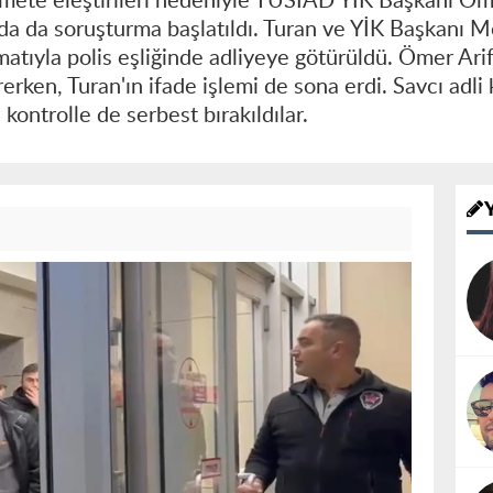
mete eleştirileri nedeniyle TÜSİAD YİK Başkanı Ö
a da soruşturma başlatıldı. Turan ve YİK Başkanı 
imatıyla polis eşliğinde adliyeye götürüldü. Ömer Arif
rken, Turan'ın ifade işlemi de sona erdi. Savcı adli ko
kontrolle de serbest bırakıldılar.