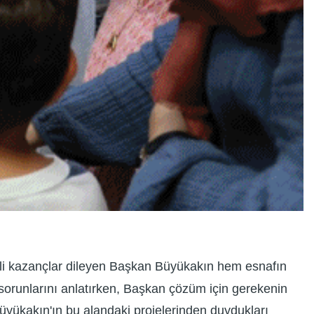
tli kazançlar dileyen Başkan Büyükakın hem esnafın
 sorunlarını anlatırken, Başkan çözüm için gerekenin
 Büyükakın'ın bu alandaki projelerinden duydukları