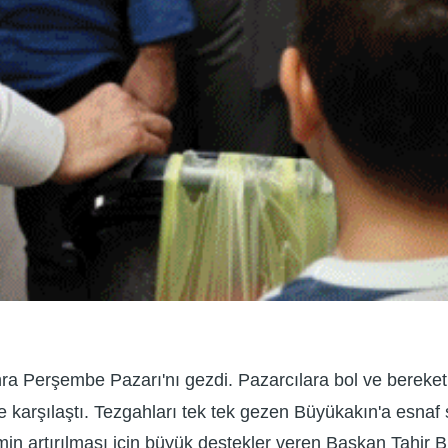
nra Perşembe Pazarı'nı gezdi. Pazarcılara bol ve bereke
e karşılaştı. Tezgahları tek tek gezen Büyükakın'a esnaf
timin artırılması için büyük destekler veren Başkan Tahir