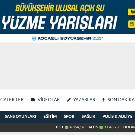
GALERILER
VIDEOLAR
YAZARLAR
SON DAKIKA
ŞANS OYUNLARI
EĞITIM
SPOR
SAĞLIK
POLIS & ADLIYE
BİST
4.854,16
ALTIN
1.043,73
DOLA