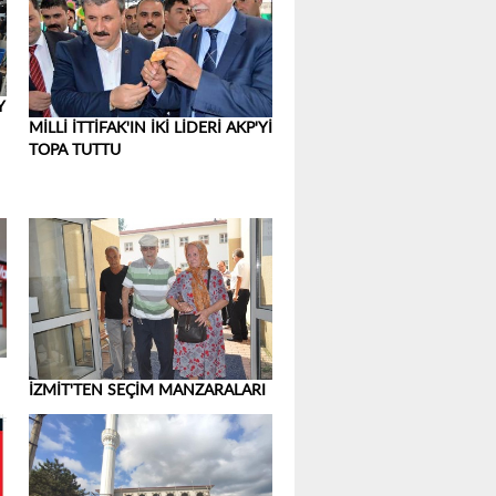
Y
MİLLİ İTTİFAK'IN İKİ LİDERİ AKP'Yİ
TOPA TUTTU
İZMİT'TEN SEÇİM MANZARALARI