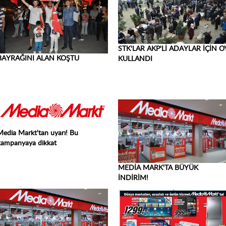
STK'LAR AKP'Lİ ADAYLAR İÇİN O
BAYRAĞINI ALAN KOŞTU
KULLANDI
Media Markt'tan uyarı! Bu
kampanyaya dikkat
MEDİA MARK'TA BÜYÜK
İNDİRİM!