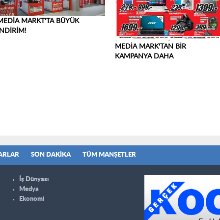
MEDİA MARKT'TA BÜYÜK
İNDİRİM!
MEDİA MARK'TAN BİR
KAMPANYA DAHA
ARLAR
SON DAKIKA
TÜM MANŞETLER
İş Dünyası
Medya
Ekonomi