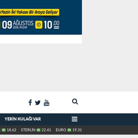
YERIN KULAĞI VAR
R
18,62
STERLİN
22,41
EURO
19,31