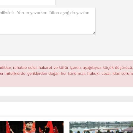
hditkar, rahatsız edici, hakaret ve küfür içeren, aşağılayıcı, küçük düşürücü
zeri niteliklerde içeriklerden doğan her türlü mali, hukuki, cezai, idari sor