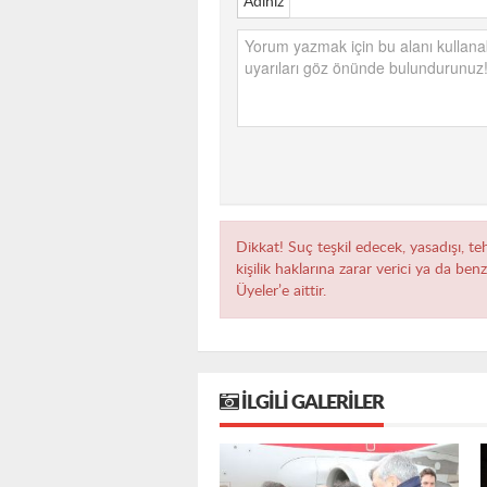
Adınız
Dikkat! Suç teşkil edecek, yasadışı, te
kişilik haklarına zarar verici ya da ben
Üyeler’e aittir.
İLGILI GALERILER