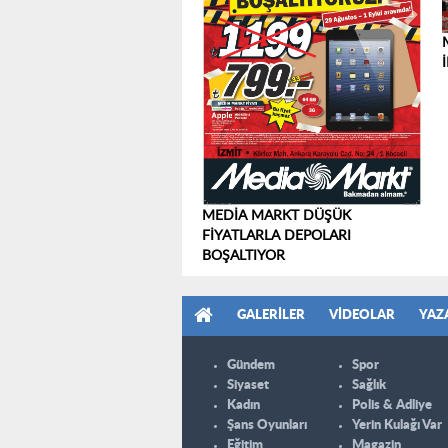
MEDİA MARKT DÜŞÜK
FİYATLARLA DEPOLARI
BOŞALTIYOR
GALERILER
VIDEOLAR
YAZ
Gündem
Spor
Siyaset
Sağlık
Kadın
Polis & Adliye
Şans Oyunları
Yerin Kulağı Var
Eğitim
Magazin