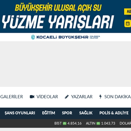
GALERILER
VIDEOLAR
YAZARLAR
SON DAKIKA
ŞANS OYUNLARI
EĞITIM
SPOR
SAĞLIK
POLIS & ADLIYE
BİST
4.854,16
ALTIN
1.043,73
DOLA