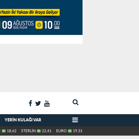
YERIN KULAĞI VAR
R
18,62
STERLİN
22,41
EURO
19,31