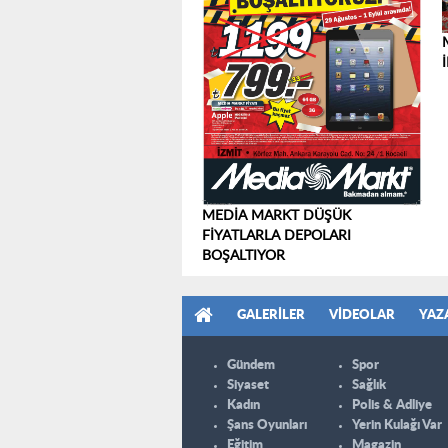
MEDİA MARKT DÜŞÜK
FİYATLARLA DEPOLARI
BOŞALTIYOR
GALERILER
VIDEOLAR
YAZ
Gündem
Spor
Siyaset
Sağlık
Kadın
Polis & Adliye
Şans Oyunları
Yerin Kulağı Var
Eğitim
Magazin