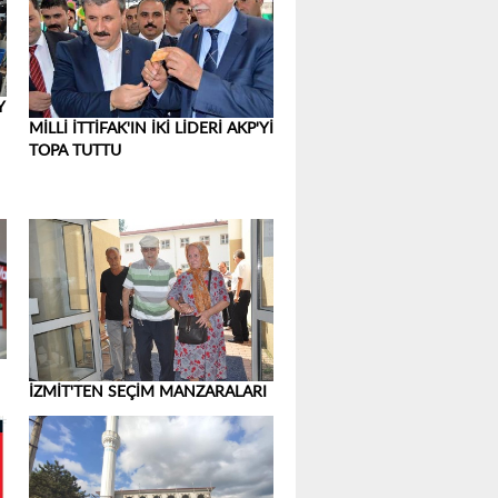
Y
MİLLİ İTTİFAK'IN İKİ LİDERİ AKP'Yİ
TOPA TUTTU
İZMİT'TEN SEÇİM MANZARALARI