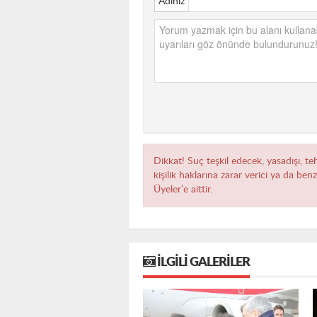
Adınız
Dikkat! Suç teşkil edecek, yasadışı, te
kişilik haklarına zarar verici ya da ben
Üyeler’e aittir.
İLGILI GALERILER