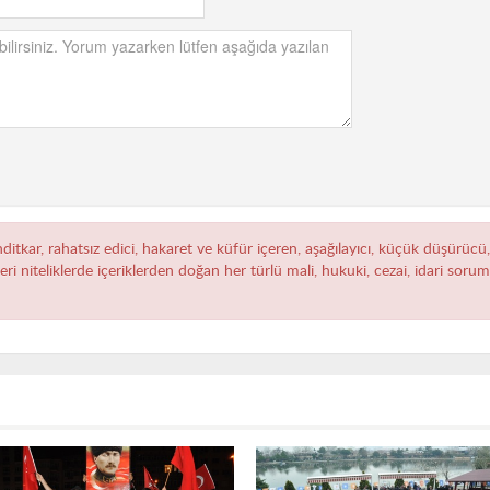
hditkar, rahatsız edici, hakaret ve küfür içeren, aşağılayıcı, küçük düşürücü
zeri niteliklerde içeriklerden doğan her türlü mali, hukuki, cezai, idari sor