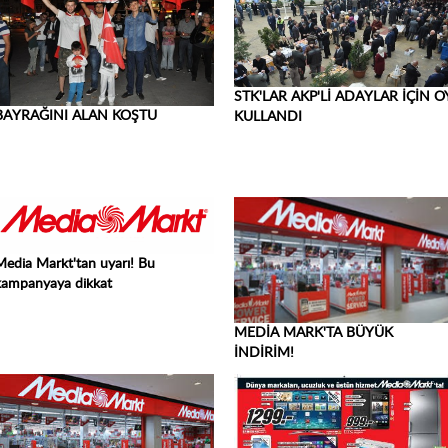
STK'LAR AKP'Lİ ADAYLAR İÇİN O
BAYRAĞINI ALAN KOŞTU
KULLANDI
Media Markt'tan uyarı! Bu
kampanyaya dikkat
MEDİA MARK'TA BÜYÜK
İNDİRİM!