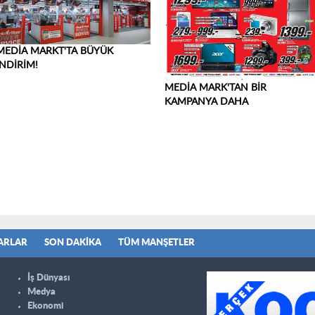
MEDİA MARKT'TA BÜYÜK
İNDİRİM!
MEDİA MARK'TAN BİR
KAMPANYA DAHA
ARLAR
SON DAKIKA
TÜM MANŞETLER
İş Dünyası
Medya
Ekonomi