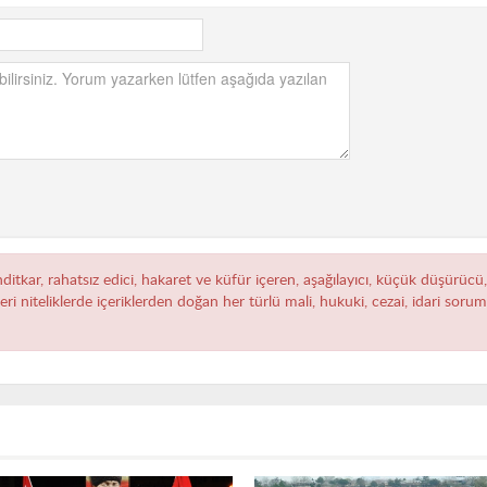
hditkar, rahatsız edici, hakaret ve küfür içeren, aşağılayıcı, küçük düşürücü
zeri niteliklerde içeriklerden doğan her türlü mali, hukuki, cezai, idari sor