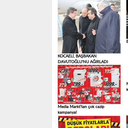
KOCAELİ, BAŞBAKAN
DAVUTOĞLU'NU AĞIRLADI
Media Markt'tan çok cazip
kampanya!