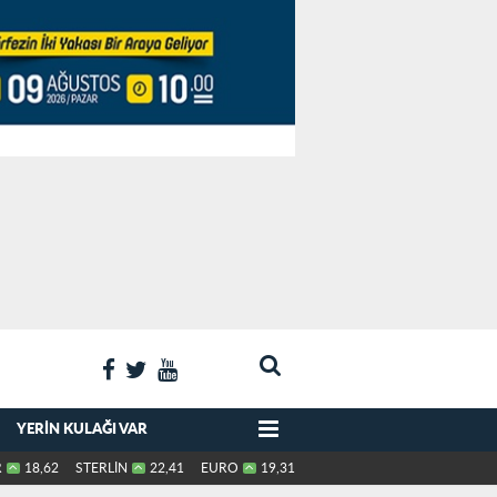
YERIN KULAĞI VAR
R
18,62
STERLİN
22,41
EURO
19,31