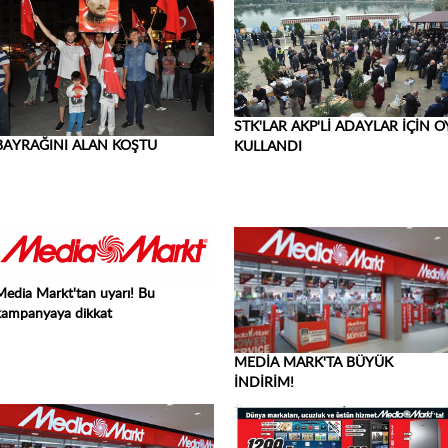
STK'LAR AKP'Lİ ADAYLAR İÇİN O
BAYRAĞINI ALAN KOŞTU
KULLANDI
Media Markt'tan uyarı! Bu
kampanyaya dikkat
MEDİA MARK'TA BÜYÜK
İNDİRİM!