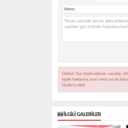
Adınız
Dikkat! Suç teşkil edecek, yasadışı, te
kişilik haklarına zarar verici ya da ben
Üyeler’e aittir.
İLGILI GALERILER