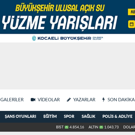
GALERILER
VIDEOLAR
YAZARLAR
SON DAKIKA
ŞANS OYUNLARI
EĞITIM
SPOR
SAĞLIK
POLIS & ADLIYE
BİST
4.854,16
ALTIN
1.043,73
DOLA