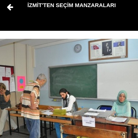
İZMİT'TEN SEÇİM MANZARALARI