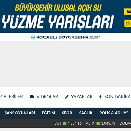
GALERILER
VIDEOLAR
YAZARLAR
SON DAKIKA
ŞANS OYUNLARI
EĞITIM
SPOR
SAĞLIK
POLIS & ADLIYE
BİST
4.854,16
ALTIN
1.043,73
DOLA