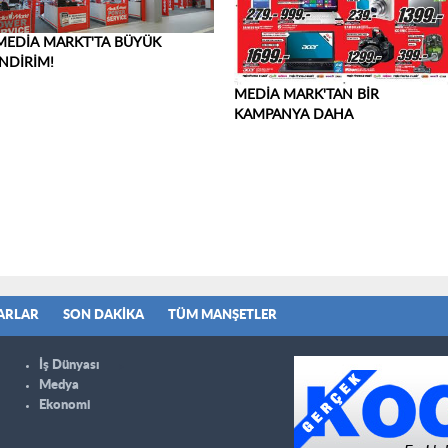
MEDİA MARKT'TA BÜYÜK
İNDİRİM!
MEDİA MARK'TAN BİR
KAMPANYA DAHA
ARLAR
SON DAKIKA
TÜM MANŞETLER
İş Dünyası
Medya
Ekonomi