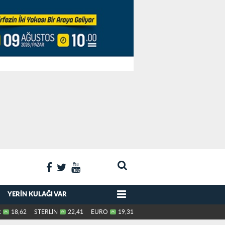
YERIN KULAĞI VAR
R
18,62
STERLİN
22,41
EURO
19,31