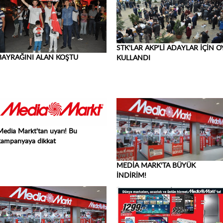
STK'LAR AKP'Lİ ADAYLAR İÇİN O
BAYRAĞINI ALAN KOŞTU
KULLANDI
Media Markt'tan uyarı! Bu
kampanyaya dikkat
MEDİA MARK'TA BÜYÜK
İNDİRİM!