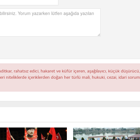
hditkar, rahatsız edici, hakaret ve küfür içeren, aşağılayıcı, küçük düşürücü
zeri niteliklerde içeriklerden doğan her türlü mali, hukuki, cezai, idari sor