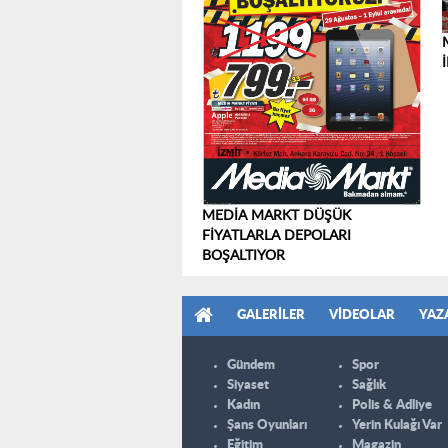
MEDİA MARKT DÜŞÜK
FİYATLARLA DEPOLARI
BOŞALTIYOR
GALERILER
VIDEOLAR
YAZ
Gündem
Spor
Siyaset
Sağlık
Kadın
Polis & Adliye
Şans Oyunları
Yerin Kulağı Var
Eğitim
Magazin