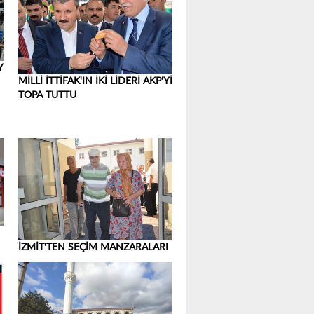
Y
MİLLİ İTTİFAK'IN İKİ LİDERİ AKP'Yİ
TOPA TUTTU
İZMİT'TEN SEÇİM MANZARALARI