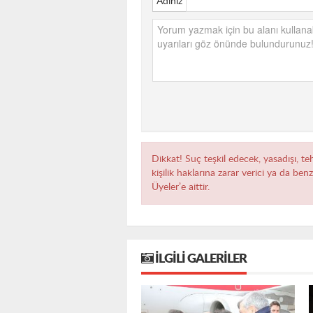
Adınız
Dikkat! Suç teşkil edecek, yasadışı, te
kişilik haklarına zarar verici ya da ben
Üyeler’e aittir.
İLGILI GALERILER