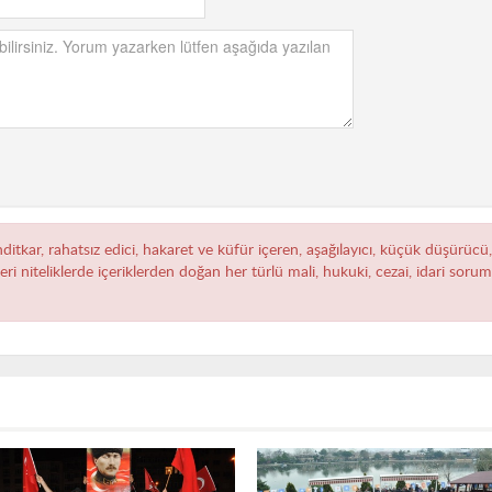
hditkar, rahatsız edici, hakaret ve küfür içeren, aşağılayıcı, küçük düşürücü
zeri niteliklerde içeriklerden doğan her türlü mali, hukuki, cezai, idari sor