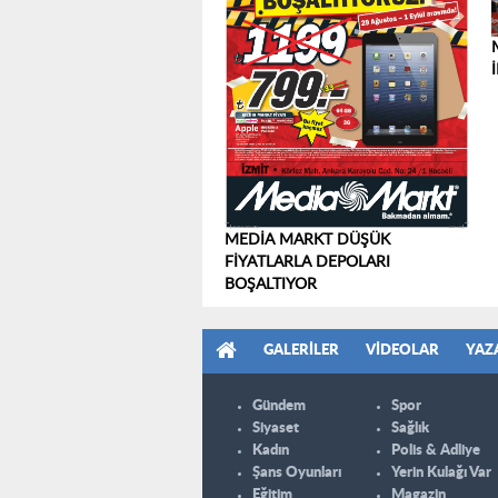
MEDİA MARKT DÜŞÜK
FİYATLARLA DEPOLARI
BOŞALTIYOR
GALERILER
VIDEOLAR
YAZ
Gündem
Spor
Siyaset
Sağlık
Kadın
Polis & Adliye
Şans Oyunları
Yerin Kulağı Var
Eğitim
Magazin