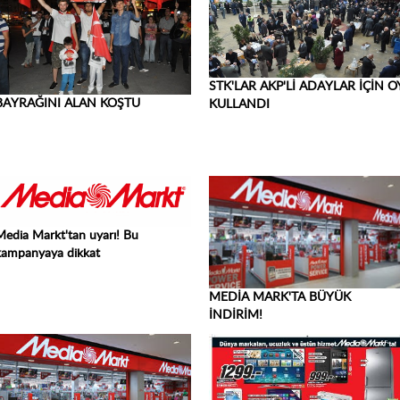
STK'LAR AKP'Lİ ADAYLAR İÇİN O
BAYRAĞINI ALAN KOŞTU
KULLANDI
Media Markt'tan uyarı! Bu
kampanyaya dikkat
MEDİA MARK'TA BÜYÜK
İNDİRİM!