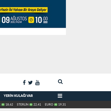
YERIN KULAĞI VAR
R
18,62
STERLİN
22,41
EURO
19,31