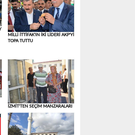
Y
MİLLİ İTTİFAK'IN İKİ LİDERİ AKP'Yİ
TOPA TUTTU
İZMİT'TEN SEÇİM MANZARALARI