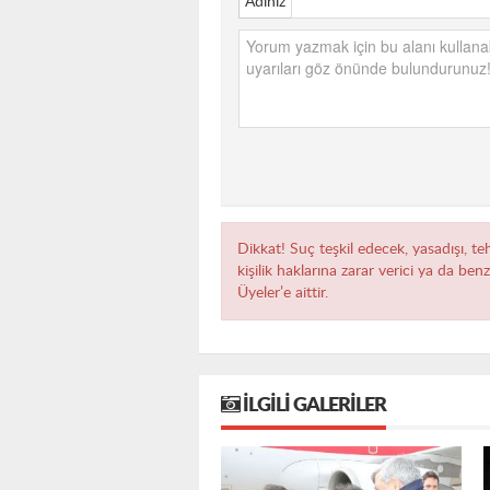
Adınız
Dikkat! Suç teşkil edecek, yasadışı, te
kişilik haklarına zarar verici ya da ben
Üyeler’e aittir.
İLGILI GALERILER