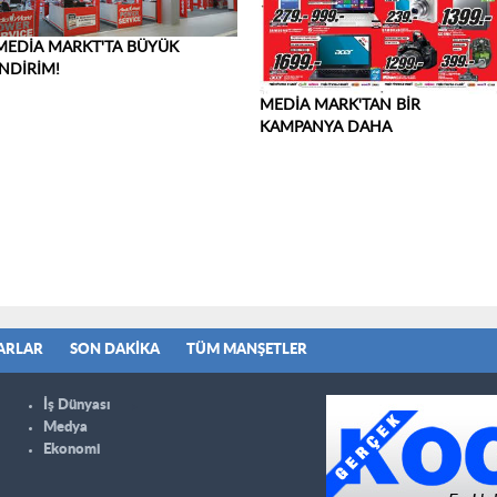
MEDİA MARKT'TA BÜYÜK
İNDİRİM!
MEDİA MARK'TAN BİR
KAMPANYA DAHA
ARLAR
SON DAKIKA
TÜM MANŞETLER
İş Dünyası
Medya
Ekonomi