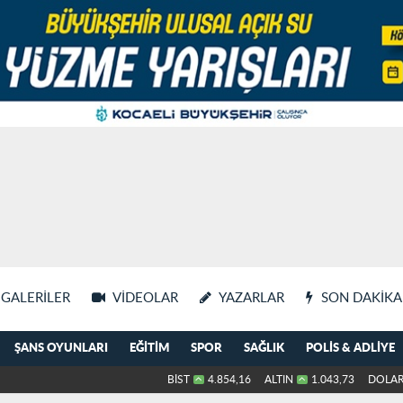
GALERILER
VIDEOLAR
YAZARLAR
SON DAKIKA
ŞANS OYUNLARI
EĞITIM
SPOR
SAĞLIK
POLIS & ADLIYE
BİST
4.854,16
ALTIN
1.043,73
DOLA