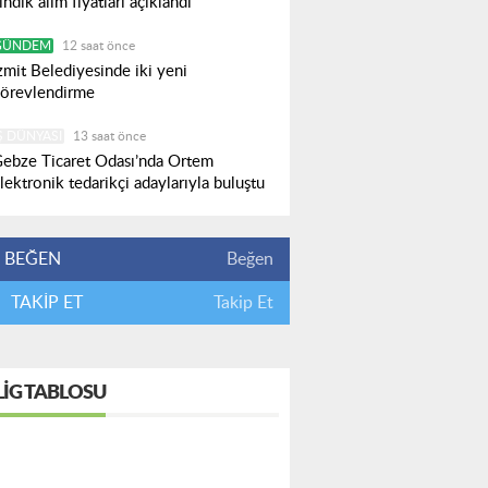
ındık alım fiyatları açıklandı
GÜNDEM
12 saat önce
zmit Belediyesinde iki yeni
örevlendirme
Ş DÜNYASI
13 saat önce
ebze Ticaret Odası’nda Ortem
lektronik tedarikçi adaylarıyla buluştu
BEĞEN
Beğen
TAKİP ET
Takip Et
LIG TABLOSU