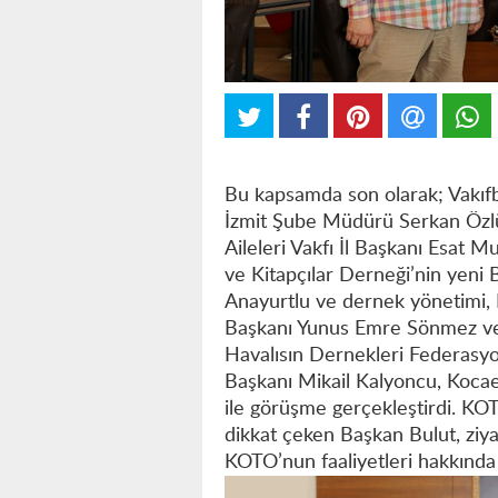
Bu kapsamda son olarak; Vakıf
İzmit Şube Müdürü Serkan Özlü,
Aileleri Vakfı İl Başkanı Esat M
ve Kitapçılar Derneği’nin yeni 
Anayurtlu ve dernek yönetimi,
Başkanı Yunus Emre Sönmez ve 
Havalısın Dernekleri Federas
Başkanı Mikail Kalyoncu, Kocae
ile görüşme gerçekleştirdi. KO
dikkat çeken Başkan Bulut, ziyar
KOTO’nun faaliyetleri hakkında 