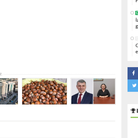
F
İ
g
İ
G
e
z.