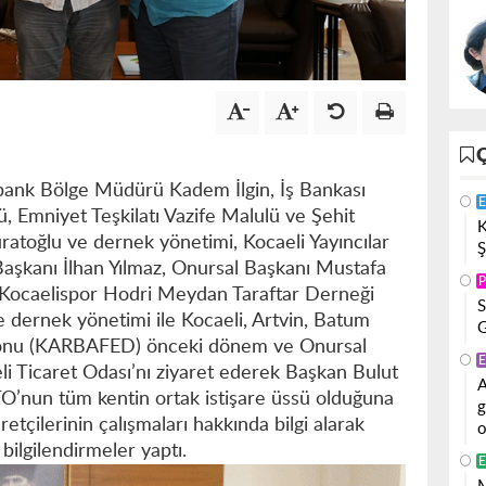
bank Bölge Müdürü Kadem İlgin, İş Bankası
E
 Emniyet Teşkilatı Vazife Malulü ve Şehit
K
uratoğlu ve dernek yönetimi, Kocaeli Yayıncılar
Ş
Başkanı İlhan Yılmaz, Onursal Başkanı Mustafa
P
 Kocaelispor Hodri Meydan Taraftar Derneği
S
dernek yönetimi ile Kocaeli, Artvin, Batum
G
yonu (KARBAFED) önceki dönem ve Onursal
E
li Ticaret Odası’nı ziyaret ederek Başkan Bulut
A
TO’nun tüm kentin ortak istişare üssü olduğuna
g
etçilerinin çalışmaları hakkında bilgi alarak
o
bilgilendirmeler yaptı.
E