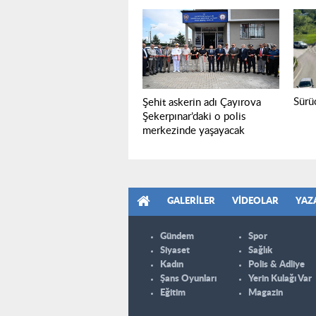
Sürüc
Şehit askerin adı Çayırova
Şekerpınar’daki o polis
merkezinde yaşayacak
GALERILER
VIDEOLAR
YAZ
Gündem
Spor
Siyaset
Sağlık
Kadın
Polis & Adliye
Şans Oyunları
Yerin Kulağı Var
Eğitim
Magazin