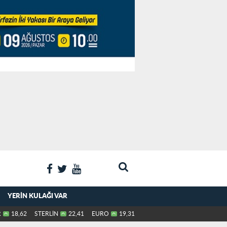
YERIN KULAĞI VAR
R
18,62
STERLİN
22,41
EURO
19,31