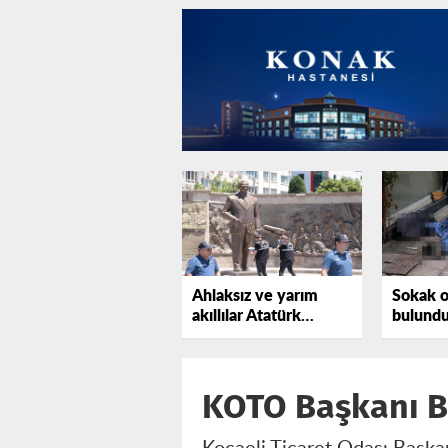
Ahlaksız ve yarım
Sokak o
akıllılar Atatürk
bulund
anıtına saldırdı
KOTO Başkanı Bu