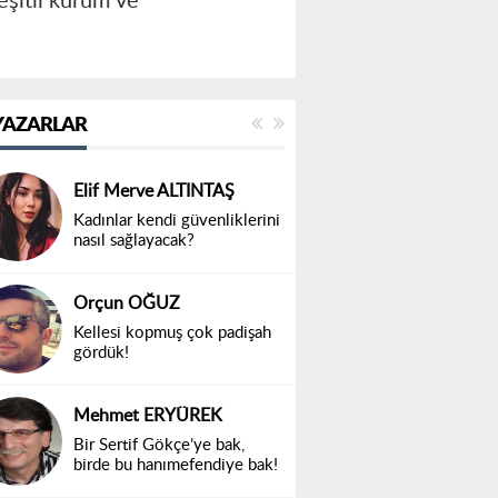
eşitli kurum ve
YAZARLAR
Elif Merve ALTINTAŞ
Kadınlar kendi güvenliklerini
nasıl sağlayacak?
Orçun OĞUZ
Kellesi kopmuş çok padişah
gördük!
Mehmet ERYÜREK
Bir Sertif Gökçe’ye bak,
birde bu hanımefendiye bak!