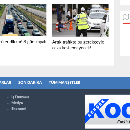
üler dikkat! 8 gün kapalı
Artık trafikte bu gerekçeyle
ceza kesilemeyecek!
ARLAR
SON DAKIKA
TÜM MANŞETLER
İş Dünyası
Medya
Ekonomi