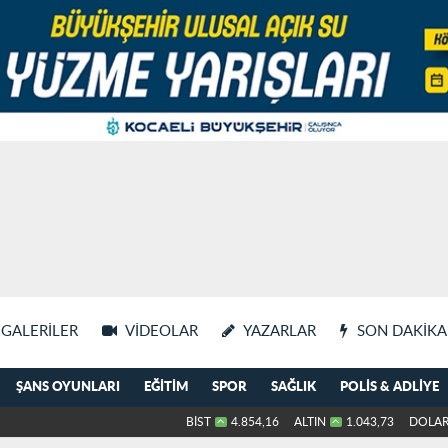
GALERILER
VIDEOLAR
YAZARLAR
SON DAKIKA
ŞANS OYUNLARI
EĞITIM
SPOR
SAĞLIK
POLIS & ADLIYE
BİST
4.854,16
ALTIN
1.043,73
DOLA