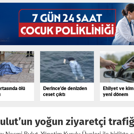
rtasında ölü
Derince’de denizden
Ehliyet ve kim
u
ceset çıktı
yeni dönem
lut’un yoğun ziyaretçi trafiğ