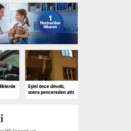
liklerde
Eşini önce dövdü,
sonra pencereden attı
i