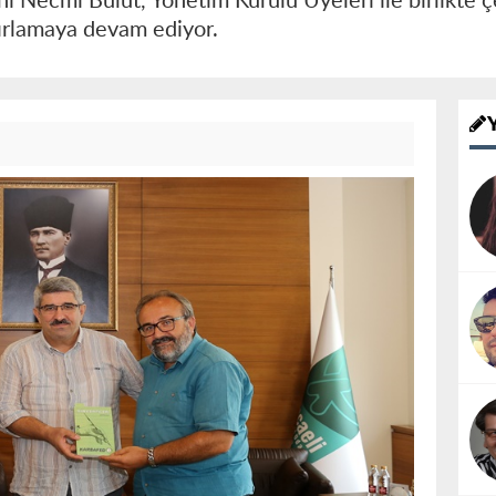
ı Necmi Bulut, Yönetim Kurulu Üyeleri ile birlikte ç
ğırlamaya devam ediyor.