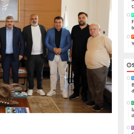
M
ç
P
F
b
P
Y
S
B
d
İ
i