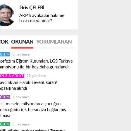
İdris ÇELEBİ
AKP’li avukatlar hakime
baskı mı yaptılar?
ÇOK
OKUNAN
YORUMLANAN
ĞITIM
bir ay önce
örfezim Eğitim Kurumları, LGS Türkiye
ampiyonu ile bir kez daha gururlandı
OLIS & ADLIYE
25 gün önce
avcılıktan Haluk Levent kararı!
özaltına alındı
ĞITIM
bir ay önce
sıl mesele, milyonlarca çocuğun
eleceğinin tek bir sınava bağlanmış
lması
ĞITIM
bir ay önce