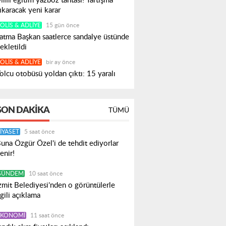
illi eğitim yazboz tahtası! Tartışma
ıkaracak yeni karar
OLIS & ADLIYE
15 gün önce
atma Başkan saatlerce sandalye üstünde
ekletildi
OLIS & ADLIYE
bir ay önce
olcu otobüsü yoldan çıktı: 15 yaralı
SON DAKIKA
TÜMÜ
IYASET
5 saat önce
una Özgür Özel'i de tehdit ediyorlar
enir!
GÜNDEM
10 saat önce
zmit Belediyesi’nden o görüntülerle
lgili açıklama
EKONOMI
11 saat önce