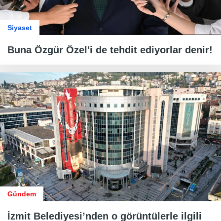
Siyaset
Buna Özgür Özel'i de tehdit ediyorlar denir!
Gündem
İzmit Belediyesi’nden o görüntülerle ilgili