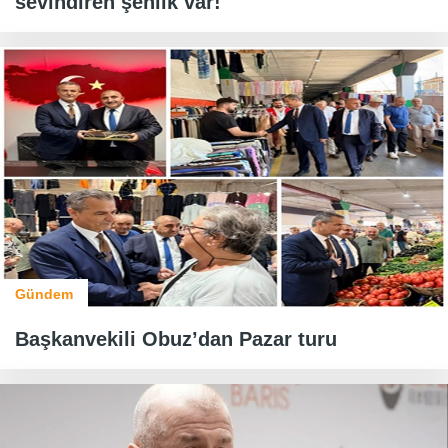
sevindiren şenlik var!
Gündem
Başkanvekili Obuz’dan Pazar turu