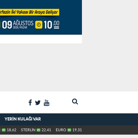
YERIN KULAĞI VAR
R
18,62
STERLİN
22,41
EURO
19,31