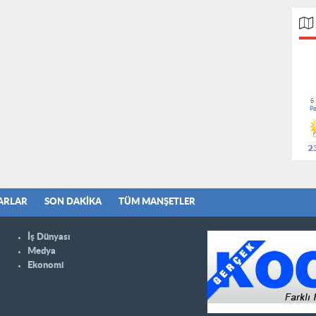
ARLAR
SON DAKIKA
TÜM MANŞETLER
İş Dünyası
Medya
Ekonomi