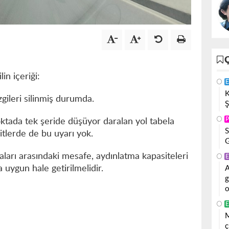
in içeriği:
E
K
zgileri silinmiş durumda.
Ş
P
ktada tek şeride düşüyor daralan yol tabela
S
ritlerde de bu uyarı yok.
G
aları arasındaki mesafe, aydınlatma kapasiteleri
E
a uygun hale getirilmelidir.
A
g
o
E
M
ç