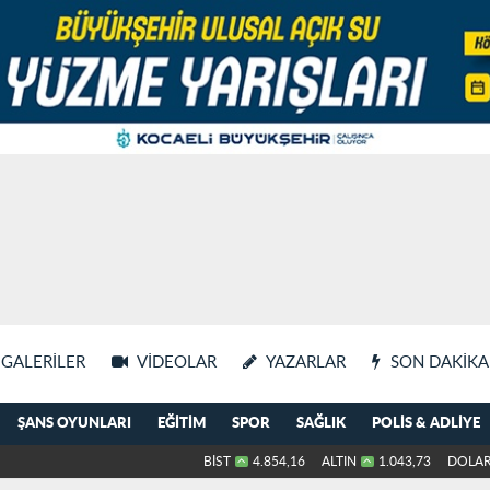
GALERILER
VIDEOLAR
YAZARLAR
SON DAKIKA
ŞANS OYUNLARI
EĞITIM
SPOR
SAĞLIK
POLIS & ADLIYE
BİST
4.854,16
ALTIN
1.043,73
DOLA