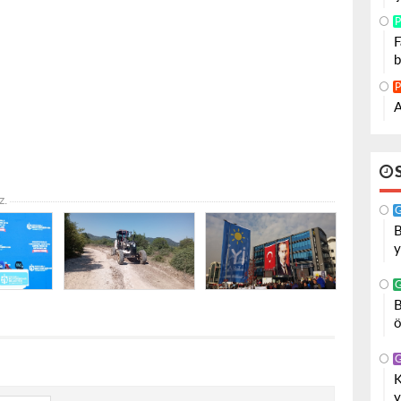
P
F
b
P
A
z.
B
y
B
ö
K
y