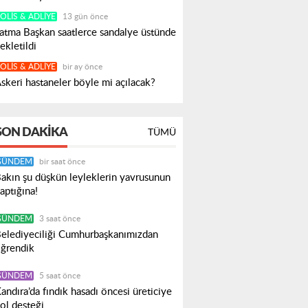
OLIS & ADLIYE
13 gün önce
atma Başkan saatlerce sandalye üstünde
ekletildi
OLIS & ADLIYE
bir ay önce
skeri hastaneler böyle mi açılacak?
SON DAKIKA
TÜMÜ
GÜNDEM
bir saat önce
akın şu düşkün leyleklerin yavrusunun
aptığına!
GÜNDEM
3 saat önce
elediyeciliği Cumhurbaşkanımızdan
ğrendik
GÜNDEM
5 saat önce
andıra’da fındık hasadı öncesi üreticiye
ol desteği