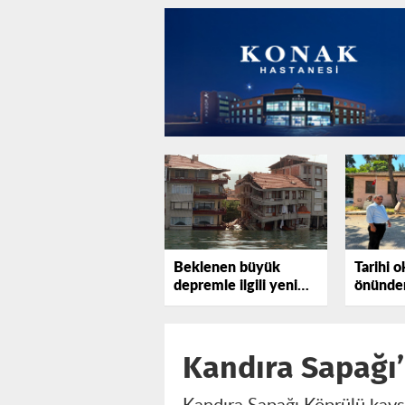
Beklenen büyük
Tarihi o
depremle ilgili yeni
önünden
uyarı
tepki gö
Kandıra Sapağı’