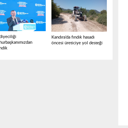
iyeciliği
Kandıra’da fındık hasadı
urbaşkanımızdan
öncesi üreticiye yol desteği
ndik