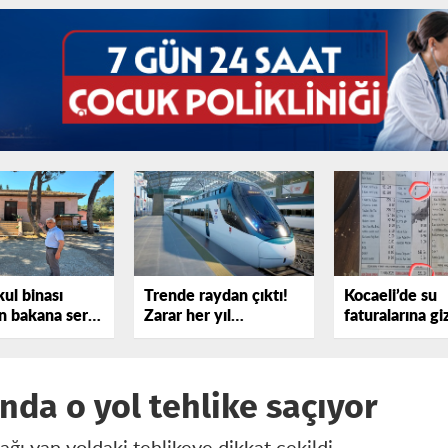
kul binası
Trende raydan çıktı!
Kocaeli’de su
 bakana sert
Zarar her yıl
faturalarına gi
sterdi!
katlanıyor
iddiası
nda o yol tehlike saçıyor