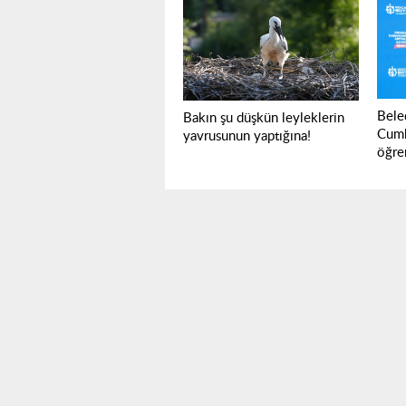
Beled
Bakın şu düşkün leyleklerin
Cumh
yavrusunun yaptığına!
öğre