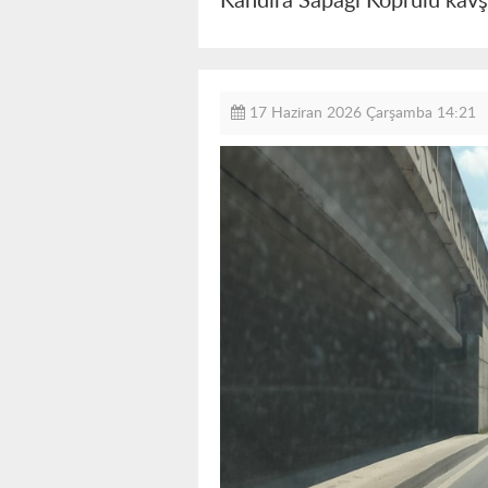
Kandıra Sapağı Köprülü kavşa
17 Haziran 2026 Çarşamba 14:21