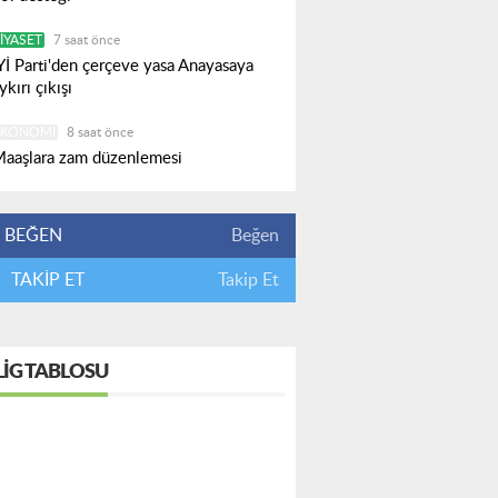
IYASET
7 saat önce
Yİ Parti'den çerçeve yasa Anayasaya
ykırı çıkışı
EKONOMI
8 saat önce
aaşlara zam düzenlemesi
BEĞEN
Beğen
TAKİP ET
Takip Et
LIG TABLOSU