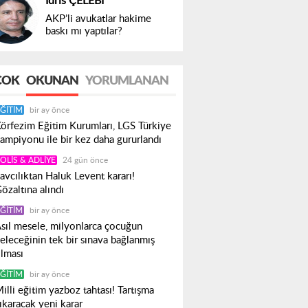
İdris ÇELEBİ
AKP’li avukatlar hakime
baskı mı yaptılar?
ÇOK
OKUNAN
YORUMLANAN
ĞITIM
bir ay önce
örfezim Eğitim Kurumları, LGS Türkiye
ampiyonu ile bir kez daha gururlandı
OLIS & ADLIYE
24 gün önce
avcılıktan Haluk Levent kararı!
özaltına alındı
ĞITIM
bir ay önce
sıl mesele, milyonlarca çocuğun
eleceğinin tek bir sınava bağlanmış
lması
ĞITIM
bir ay önce
illi eğitim yazboz tahtası! Tartışma
ıkaracak yeni karar