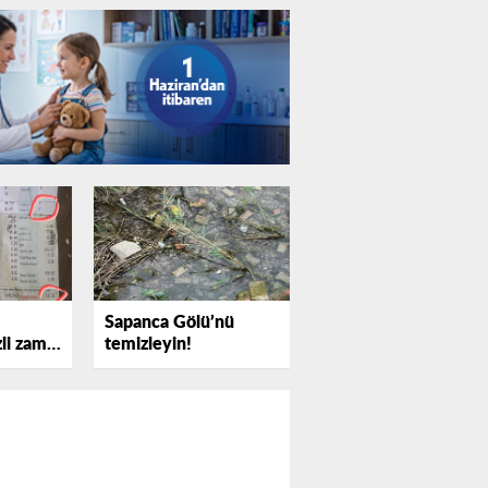
Sapanca Gölü’nü
zli zam
temizleyin!