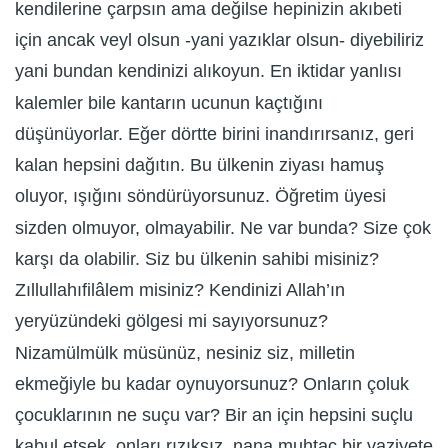
kendilerine çarpsın ama değilse hepinizin akıbeti
için ancak veyl olsun -yani yazıklar olsun- diyebiliriz
yani bundan kendinizi alıkoyun. En iktidar yanlısı
kalemler bile kantarın ucunun kaçtığını
düşünüyorlar. Eğer dörtte birini inandırırsanız, geri
kalan hepsini dağıtın. Bu ülkenin ziyası hamuş
oluyor, ışığını söndürüyorsunuz. Öğretim üyesi
sizden olmuyor, olmayabilir. Ne var bunda? Size çok
karşı da olabilir. Siz bu ülkenin sahibi misiniz?
Zıllullahıfilâlem misiniz? Kendinizi Allah’ın
yeryüzündeki gölgesi mi sayıyorsunuz?
Nizamülmülk müsünüz, nesiniz siz, milletin
ekmeğiyle bu kadar oynuyorsunuz? Onların çoluk
çocuklarının ne suçu var? Bir an için hepsini suçlu
kabul etsek, onları rızıksız, nana muhtaç bir vaziyete