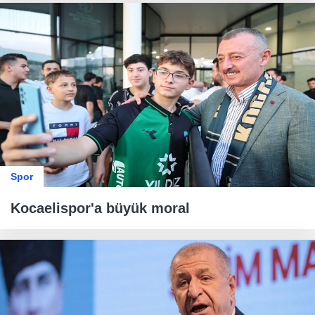
Spor
Kocaelispor'a büyük moral