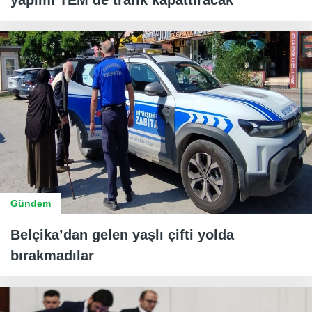
yapımı TEM’de trafik kapattıracak
Gündem
Belçika’dan gelen yaşlı çifti yolda
bırakmadılar