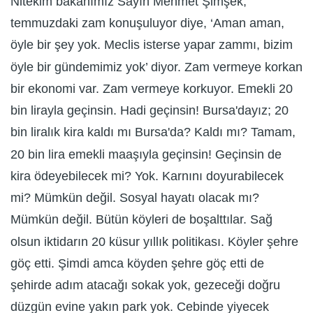
Nitekim bakanımız Sayın Mehmet Şimşek,
temmuzdaki zam konuşuluyor diye, ‘Aman aman,
öyle bir şey yok. Meclis isterse yapar zammı, bizim
öyle bir gündemimiz yok’ diyor. Zam vermeye korkan
bir ekonomi var. Zam vermeye korkuyor. Emekli 20
bin lirayla geçinsin. Hadi geçinsin! Bursa'dayız; 20
bin liralık kira kaldı mı Bursa'da? Kaldı mı? Tamam,
20 bin lira emekli maaşıyla geçinsin! Geçinsin de
kira ödeyebilecek mi? Yok. Karnını doyurabilecek
mi? Mümkün değil. Sosyal hayatı olacak mı?
Mümkün değil. Bütün köyleri de boşalttılar. Sağ
olsun iktidarın 20 küsur yıllık politikası. Köyler şehre
göç etti. Şimdi amca köyden şehre göç etti de
şehirde adım atacağı sokak yok, gezeceği doğru
düzgün evine yakın park yok. Cebinde yiyecek