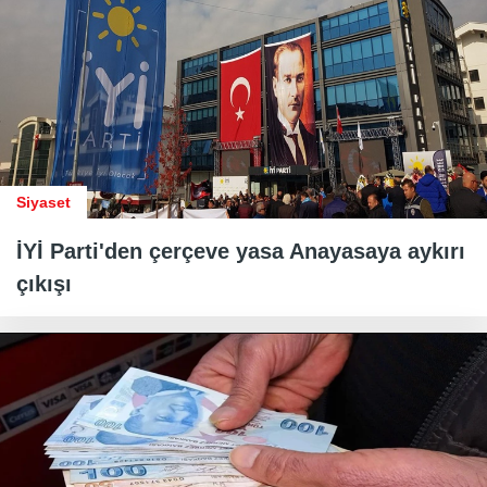
Siyaset
İYİ Parti'den çerçeve yasa Anayasaya aykırı
çıkışı