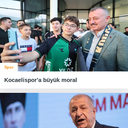
Spor
Kocaelispor'a büyük moral