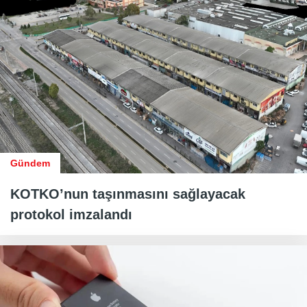
Gündem
KOTKO’nun taşınmasını sağlayacak
protokol imzalandı