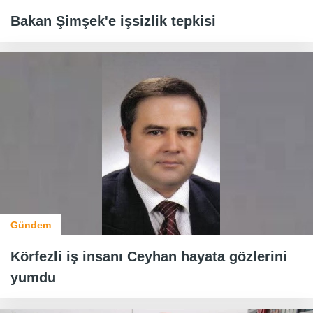
Bakan Şimşek'e işsizlik tepkisi
Gündem
Körfezli iş insanı Ceyhan hayata gözlerini
yumdu