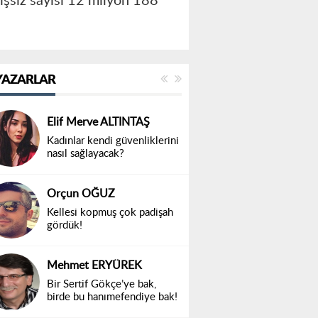
 işsiz sayısı 12 milyon 188
YAZARLAR
Elif Merve ALTINTAŞ
Kadınlar kendi güvenliklerini
nasıl sağlayacak?
Orçun OĞUZ
Kellesi kopmuş çok padişah
gördük!
Mehmet ERYÜREK
Bir Sertif Gökçe’ye bak,
birde bu hanımefendiye bak!