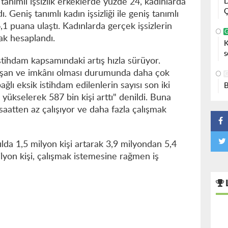
D
 tanımlı işsizlik erkeklerde yüzde 24, kadınlarda
Ç
 Geniş tanımlı kadın işsizliği ile geniş tanımlı
6,1 puana ulaştı. Kadınlarda gerçek işsizlerin
rak hesaplandı.
K
s
tihdam kapsamındaki artış hızla sürüyor.
lışan ve imkânı olması durumunda daha çok
ğlı eksik istihdam edilenlerin sayısı son iki
B
yükselerek 587 bin kişi arttı" denildi. Buna
 saatten az çalışıyor ve daha fazla çalışmak
ılda 1,5 milyon kişi artarak 3,9 milyondan 5,4
lyon kişi, çalışmak istemesine rağmen iş