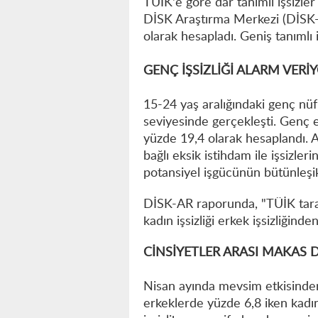
TÜİK'e göre dar tanımlı işsizler
DİSK Araştırma Merkezi (DİSK-AR
olarak hesapladı. Geniş tanımlı iş
GENÇ İŞSİZLİĞİ ALARM VERİ
15-24 yaş aralığındaki genç nüf
seviyesinde gerçekleşti. Genç e
yüzde 19,4 olarak hesaplandı. A
bağlı eksik istihdam ile işsizleri
potansiyel işgücünün bütünleşik
DİSK-AR raporunda, "TÜİK taraf
kadın işsizliği erkek işsizliğind
CİNSİYETLER ARASI MAKAS 
Nisan ayında mevsim etkisinden a
erkeklerde yüzde 6,8 iken kadı