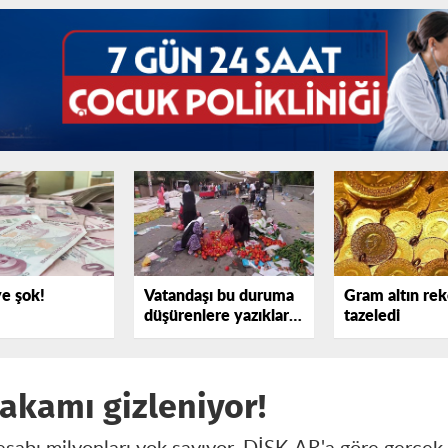
e şok!
Vatandaşı bu duruma
Gram altın rek
düşürenlere yazıklar
tazeledi
olsun!
rakamı gizleniyor!