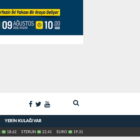
YERIN KULAĞI VAR
R
18,62
STERLİN
22,41
EURO
19,31