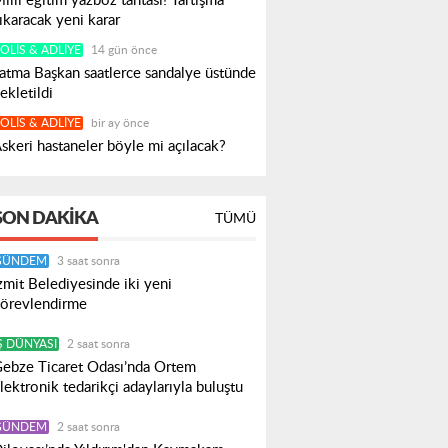
illi eğitim yazboz tahtası! Tartışma
ıkaracak yeni karar
OLIS & ADLIYE
14 gün önce
atma Başkan saatlerce sandalye üstünde
ekletildi
OLIS & ADLIYE
bir ay önce
skeri hastaneler böyle mi açılacak?
SON DAKIKA
TÜMÜ
GÜNDEM
3 saat sonra
zmit Belediyesinde iki yeni
örevlendirme
Ş DÜNYASI
2 saat sonra
ebze Ticaret Odası’nda Ortem
lektronik tedarikçi adaylarıyla buluştu
GÜNDEM
2 saat sonra