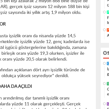
M
 5 bin kişi azalarak 2 milyon 868 bine düşse de
ç
), gerçek işsiz sayısını 12 milyon 188 bin kişi
siz sayısında iki yıllık artış 1,9 milyon oldu.
P
F
b
YOR
P
A
usta işsizlik oranı da nisanda yüzde 14,5
rkeklerde işsizlik yüzde 12, genç kadınlarda ise
tıl işgücü göstergelerine bakıldığında, zamana
n birleşik oranı yüzde 19,3 olurken, işsizler ile
 oranı yüzde 20,5 olarak belirlendi.
İ
ından açıklanan dört ayrı işsizlik türünde de
g
en oldukça yüksek seyrediyor" denildi.
İ
DAHA DA AÇILDI
G
e
rındırılmış dar tanımlı işsizlik oranı
nlarda yüzde 11 olarak gerçekleşti. Gerçek