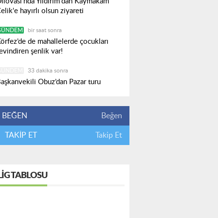
ilovası’nda Yıldırım'dan Kaymakam
elik'e hayırlı olsun ziyareti
GÜNDEM
bir saat sonra
örfez’de de mahallelerde çocukları
evindiren şenlik var!
GÜNDEM
33 dakika sonra
aşkanvekili Obuz’dan Pazar turu
BEĞEN
Beğen
TAKİP ET
Takip Et
LIG TABLOSU