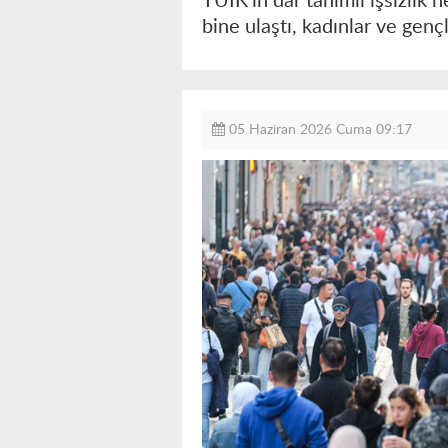
TÜİK'in dar tanımlı işsizlik
bine ulaştı, kadınlar ve genç
05 Haziran 2026 Cuma 09:17