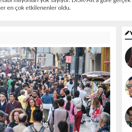
 hesabı milyonları yok sayıyor. DİSK-AR'a göre gerçek
ler en çok etkilenenler oldu.