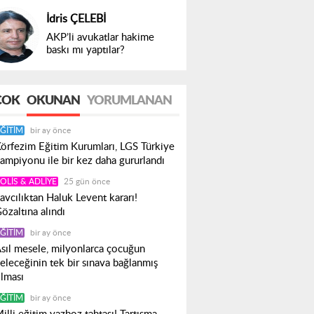
İdris ÇELEBİ
AKP’li avukatlar hakime
baskı mı yaptılar?
ÇOK
OKUNAN
YORUMLANAN
ĞITIM
bir ay önce
örfezim Eğitim Kurumları, LGS Türkiye
ampiyonu ile bir kez daha gururlandı
OLIS & ADLIYE
25 gün önce
avcılıktan Haluk Levent kararı!
özaltına alındı
ĞITIM
bir ay önce
sıl mesele, milyonlarca çocuğun
eleceğinin tek bir sınava bağlanmış
lması
ĞITIM
bir ay önce