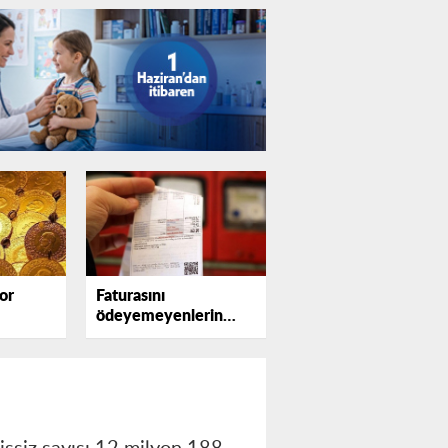
or
Faturasını
ödeyemeyenlerin
sayısı katlanıyor