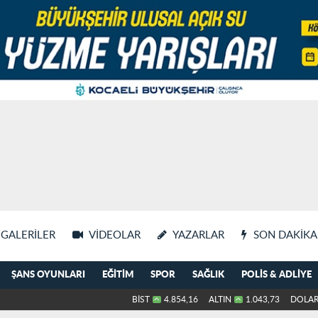
GALERILER
VIDEOLAR
YAZARLAR
SON DAKIKA
ŞANS OYUNLARI
EĞITIM
SPOR
SAĞLIK
POLIS & ADLIYE
BİST
4.854,16
ALTIN
1.043,73
DOLA