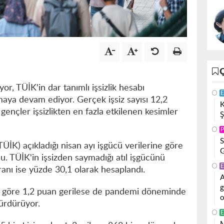
r, TÜİK'in dar tanımlı işsizlik hesabı
E
maya devam ediyor. Gerçek işsiz sayısı 12,2
K
gençler işsizlikten en fazla etkilenen kesimler
Ş
P
S
ÜİK) açıkladığı nisan ayı işgücü verilerine göre
G
ldu. TÜİK'in işsizden saymadığı atıl işgücünü
E
oranı ise yüzde 30,1 olarak hesaplandı.
A
g
aya göre 1,2 puan gerilese de pandemi döneminde
o
sürdürüyor.
E