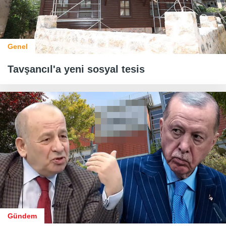
Genel
Tavşancıl'a yeni sosyal tesis
Gündem