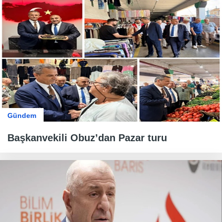
Gündem
Başkanvekili Obuz’dan Pazar turu