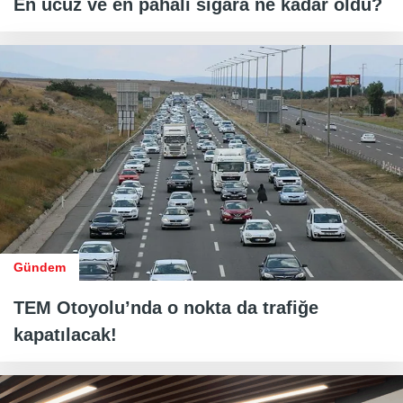
En ucuz ve en pahalı sigara ne kadar oldu?
Gündem
TEM Otoyolu’nda o nokta da trafiğe
kapatılacak!