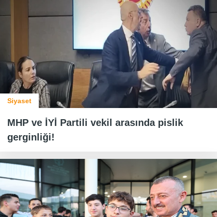
Siyaset
MHP ve İYİ Partili vekil arasında pislik
gerginliği!