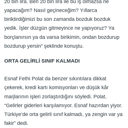
20 bin lira. Ben 20 bin lira ile bu iş olmazsa ne
yapacağım? Nasıl geçineceğim? Yıllarca
biriktirdiğimizi bu son zamanda bozduk bozduk
yedik. İşler düzgün gitmeyince ne yapıyoruz? Ya
borçlanırsın ya da varsa birikimin, ondan bozdurup
bozdurup yersin" şeklinde konuştu.
ORTA GELİRLİ SINIF KALMADI
Esnaf Fethi Polat da benzer sıkıntılara dikkat
çekerek, kredi kartı komisyonları ve düşük kâr
marjlarının işleri zorlaştırdığını söyledi. Polat,
“Gelirler giderleri karşılamıyor. Esnaf hazırdan yiyor.
Türkiye’de orta gelirli sınıf kalmadı, ya zengin var ya
fakir” dedi.