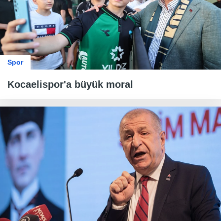
Spor
Kocaelispor'a büyük moral