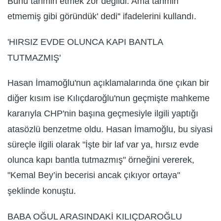
Bunu tahmin etmek zor değildi. Ama tahmin
etmemiş gibi göründük' dedi'' ifadelerini kullandı.
'HIRSIZ EVDE OLUNCA KAPI BANTLA
TUTMAZMIŞ'
Hasan İmamoğlu'nun açıklamalarında öne çıkan bir
diğer kısım ise Kılıçdaroğlu'nun geçmişte mahkeme
kararıyla CHP'nin başına geçmesiyle ilgili yaptığı
atasözlü benzetme oldu. Hasan İmamoğlu, bu siyasi
süreçle ilgili olarak "İşte bir laf var ya, hırsız evde
olunca kapı bantla tutmazmış" örneğini vererek,
"Kemal Bey’in becerisi ancak çıkıyor ortaya"
şeklinde konuştu.
BABA OĞUL ARASINDAKİ KILIÇDAROĞLU