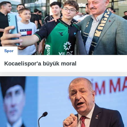
Spor
Kocaelispor'a büyük moral