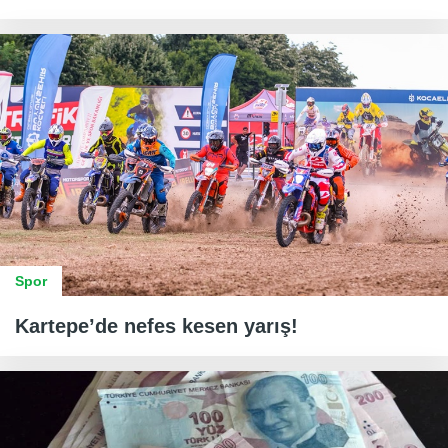
Spor
Kartepe’de nefes kesen yarış!