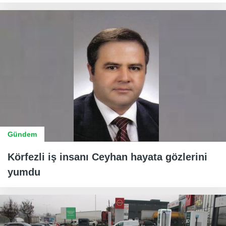
Gündem
Körfezli iş insanı Ceyhan hayata gözlerini
yumdu