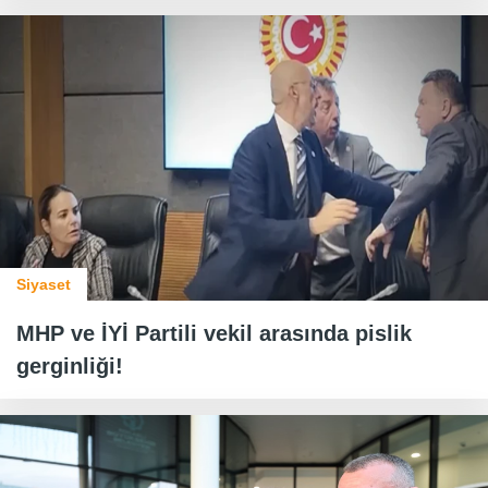
Siyaset
MHP ve İYİ Partili vekil arasında pislik
gerginliği!