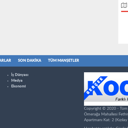
ARLAR
SON DAKIKA
TÜM MANŞETLER
İş Dünyası
Medya
Ekonomi
Copyright © 2020 - Tüm ha
Ömerağa Mahallesi Fethi
Apartmanı Kat: 2 (Kızılay 