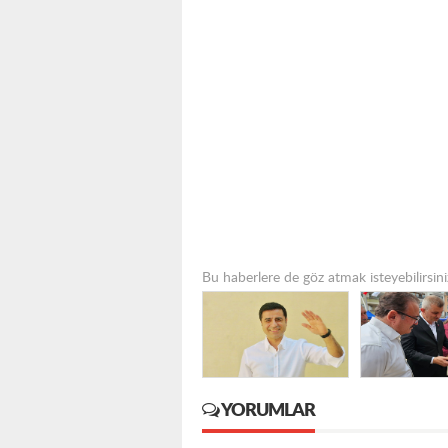
Bu haberlere de göz atmak isteyebilirsini
YORUMLAR