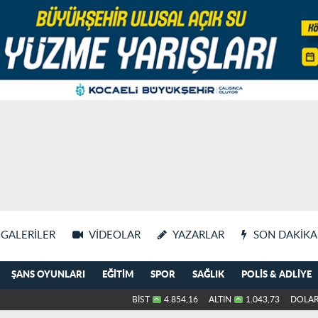
GALERILER
VIDEOLAR
YAZARLAR
SON DAKIKA
ŞANS OYUNLARI
EĞITIM
SPOR
SAĞLIK
POLIS & ADLIYE
BİST
4.854,16
ALTIN
1.043,73
DOLA