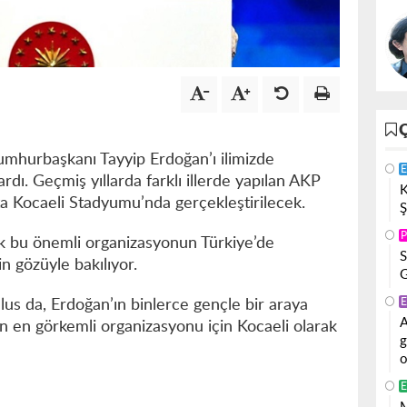
Cumhurbaşkanı Tayyip Erdoğan’ı ilimizde
E
dı. Geçmiş yıllarda farklı illerde yapılan AKP
K
ta Kocaeli Stadyumu’nda gerçekleştirilecek.
Ş
P
k bu önemli organizasyonun Türkiye’de
S
n gözüyle bakılıyor.
G
E
lus da, Erdoğan’ın binlerce gençle bir araya
A
’nin en görkemli organizasyonu için Kocaeli olarak
g
o
E