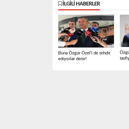
İLGILI HABERLER
Özgü
Buna Özgür Özel'i de tehdit
tasf
ediyorlar denir!