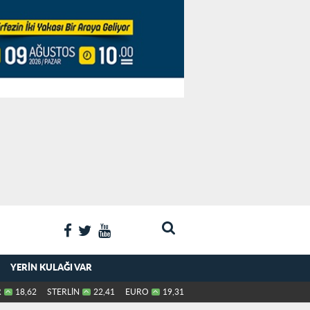
YERIN KULAĞI VAR
R
18,62
STERLİN
22,41
EURO
19,31