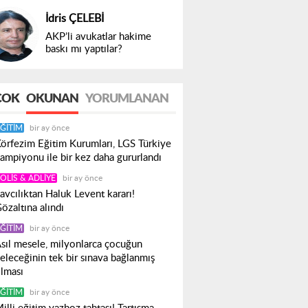
İdris ÇELEBİ
AKP’li avukatlar hakime
baskı mı yaptılar?
ÇOK
OKUNAN
YORUMLANAN
ĞITIM
bir ay önce
örfezim Eğitim Kurumları, LGS Türkiye
ampiyonu ile bir kez daha gururlandı
OLIS & ADLIYE
bir ay önce
avcılıktan Haluk Levent kararı!
özaltına alındı
ĞITIM
bir ay önce
sıl mesele, milyonlarca çocuğun
eleceğinin tek bir sınava bağlanmış
lması
ĞITIM
bir ay önce