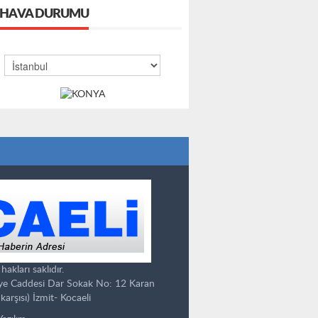
HAVA DURUMU
kları saklıdır.
ye Caddesi Dar Sokak No: 12 Karan
karşısı) İzmit- Kocaeli