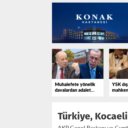
Muhalefete yönelik
YSK dış
davalardan adalet
mahkem
çıkmaz
vermesi
değil
Türkiye, Kocael