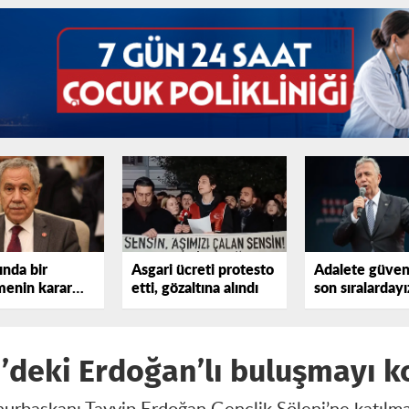
ında bir
Asgari ücreti protesto
Adalete güve
enin karar
etti, gözaltına alındı
son sıralardayı
 görülmüş şey
i’deki Erdoğan’lı buluşmayı 