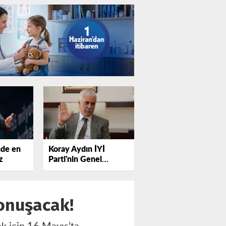
nde en
Koray Aydın İYİ
z
Parti'nin Genel
Başkanı mı olacak?
konuşacak!