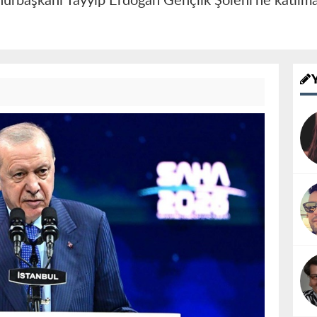
rbaşkanı Tayyip Erdoğan Gençlik Şöleni’ne katılma