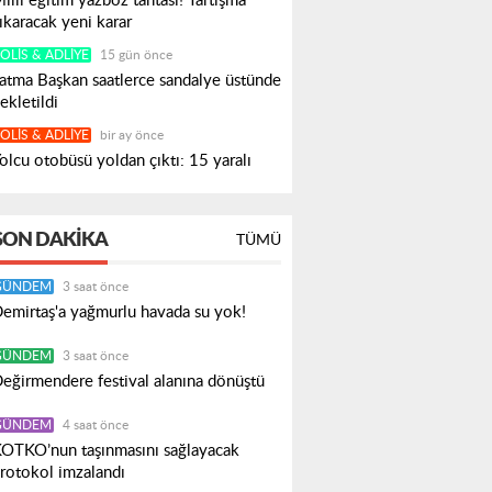
illi eğitim yazboz tahtası! Tartışma
ıkaracak yeni karar
OLIS & ADLIYE
15 gün önce
atma Başkan saatlerce sandalye üstünde
ekletildi
OLIS & ADLIYE
bir ay önce
olcu otobüsü yoldan çıktı: 15 yaralı
SON DAKIKA
TÜMÜ
GÜNDEM
3 saat önce
emirtaş'a yağmurlu havada su yok!
GÜNDEM
3 saat önce
eğirmendere festival alanına dönüştü
GÜNDEM
4 saat önce
OTKO’nun taşınmasını sağlayacak
rotokol imzalandı