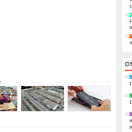
M
ç
P
F
b
P
Y
z.
D
D
K
p