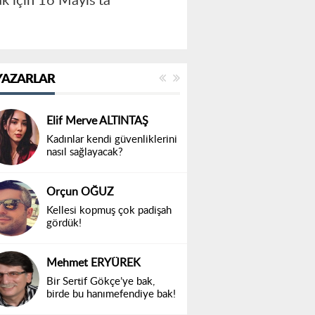
k için 16 Mayıs’ta
YAZARLAR
Elif Merve ALTINTAŞ
Kadınlar kendi güvenliklerini
nasıl sağlayacak?
Orçun OĞUZ
Kellesi kopmuş çok padişah
gördük!
Mehmet ERYÜREK
Bir Sertif Gökçe’ye bak,
birde bu hanımefendiye bak!