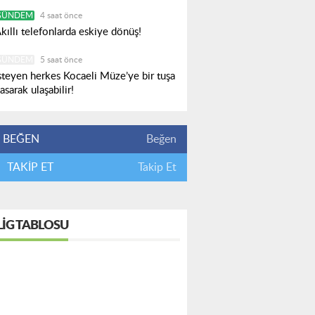
GÜNDEM
4 saat önce
kıllı telefonlarda eskiye dönüş!
GÜNDEM
5 saat önce
steyen herkes Kocaeli Müze’ye bir tuşa
asarak ulaşabilir!
BEĞEN
Beğen
TAKİP ET
Takip Et
LIG TABLOSU