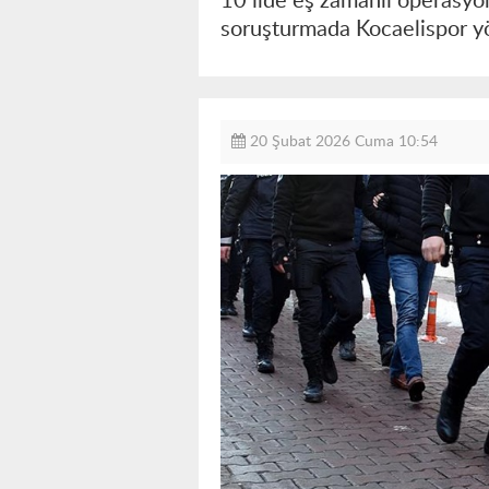
10 ilde eş zamanlı operasyon
soruşturmada Kocaelispor yö
20 Şubat 2026 Cuma 10:54