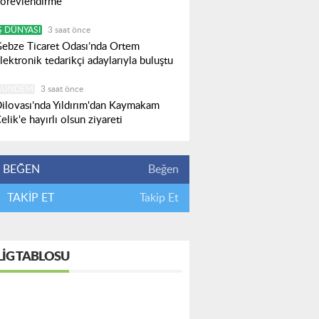
örevlendirme
Ş DÜNYASI
3 saat önce
ebze Ticaret Odası’nda Ortem
lektronik tedarikçi adaylarıyla buluştu
GÜNDEM
3 saat önce
ilovası’nda Yıldırım'dan Kaymakam
elik'e hayırlı olsun ziyareti
BEĞEN
Beğen
TAKİP ET
Takip Et
LIG TABLOSU