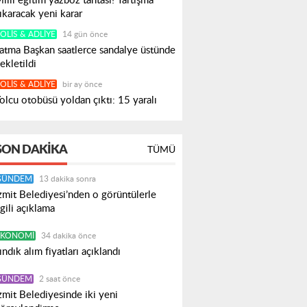
illi eğitim yazboz tahtası! Tartışma
ıkaracak yeni karar
OLIS & ADLIYE
14 gün önce
atma Başkan saatlerce sandalye üstünde
ekletildi
OLIS & ADLIYE
bir ay önce
olcu otobüsü yoldan çıktı: 15 yaralı
SON DAKIKA
TÜMÜ
GÜNDEM
13 dakika sonra
zmit Belediyesi’nden o görüntülerle
lgili açıklama
EKONOMI
34 dakika önce
ındık alım fiyatları açıklandı
GÜNDEM
2 saat önce
zmit Belediyesinde iki yeni