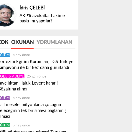
İdris ÇELEBİ
AKP’li avukatlar hakime
baskı mı yaptılar?
ÇOK
OKUNAN
YORUMLANAN
ĞITIM
bir ay önce
örfezim Eğitim Kurumları, LGS Türkiye
ampiyonu ile bir kez daha gururlandı
OLIS & ADLIYE
25 gün önce
avcılıktan Haluk Levent kararı!
özaltına alındı
ĞITIM
bir ay önce
sıl mesele, milyonlarca çocuğun
eleceğinin tek bir sınava bağlanmış
lması
ĞITIM
bir ay önce