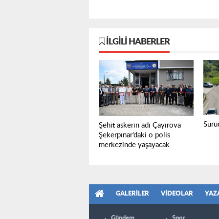
İLGILI HABERLER
Sürüc
Şehit askerin adı Çayırova
Şekerpınar’daki o polis
merkezinde yaşayacak
GALERILER
VIDEOLAR
YAZ
Gündem
Spor