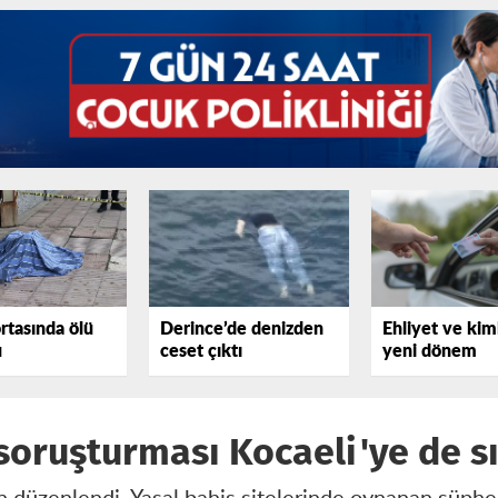
rtasında ölü
Derince’de denizden
Ehliyet ve kim
u
ceset çıktı
yeni dönem
soruşturması Kocaeli'ye de sı