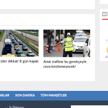
üler dikkat! 8 gün kapalı
Artık trafikte bu gerekçeyle
ceza kesilemeyecek!
ARLAR
SON DAKIKA
TÜM MANŞETLER
İş Dünyası