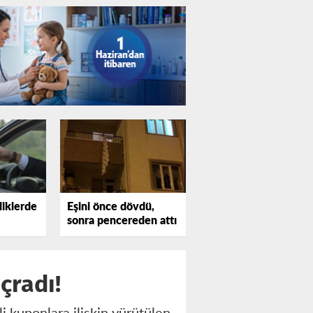
liklerde
Eşini önce dövdü,
sonra pencereden attı
çradı!