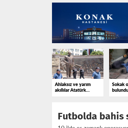
Ahlaksız ve yarım
Sokak o
akıllılar Atatürk
bulund
anıtına saldırdı
Futbolda bahis 