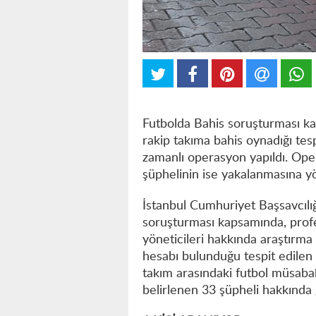
Futbolda Bahis soruşturması ka
rakip takıma bahis oynadığı tesp
zamanlı operasyon yapıldı. Oper
şüphelinin ise yakalanmasına y
İstanbul Cumhuriyet Başsavcılığ
soruşturması kapsamında, profes
yöneticileri hakkında araştırma
hesabı bulunduğu tespit edilen v
takım arasındaki futbol müsabak
belirlenen 33 şüpheli hakkında gö