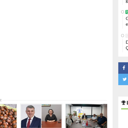
g
İ
G
e
D
Ç
z.