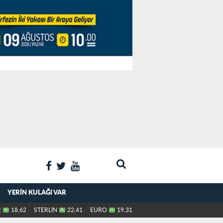
YERIN KULAĞI VAR
R
18,62
STERLİN
22,41
EURO
19,31