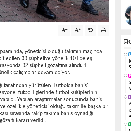
psamında, yöneticisi olduğu takımın maçında
E
it edilen 33 şüpheliye yönelik 10 ilde eş
K
asyonda 32 şüpheli gözaltına alındı. 1
Ş
önelik çalışmalar devam ediyor.
P
S
ı tarafından yürütülen ‘Futbolda bahis’
G
yonel futbol liglerinde futbol kulüplerinin
E
 yapıldı. Yapılan araştırmalar sonucunda bahis
A
e özellikle yöneticisi olduğu takım ile başka bir
g
ası sırasında rakip takıma bahis oynadığı
o
zaltı kararı verildi.
E