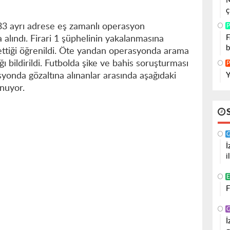
M
ç
e 33 ayrı adrese eş zamanlı operasyon
P
F
 alındı. Firari 1 şüphelinin yakalanmasına
b
ettiği öğrenildi. Öte yandan operasyonda arama
ğı bildirildi. Futbolda şike ve bahis soruşturması
P
Y
nda gözaltına alınanlar arasında aşağıdaki
unuyor.
İ
i
F
İ