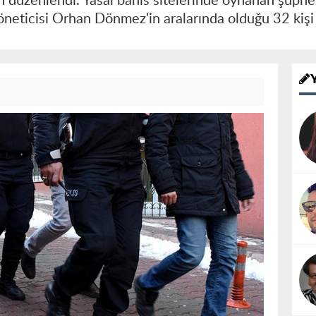
 düzenlendi. Yasal bahis sitelerinde oynanan şüphel
neticisi Orhan Dönmez'in aralarında olduğu 32 kişi 