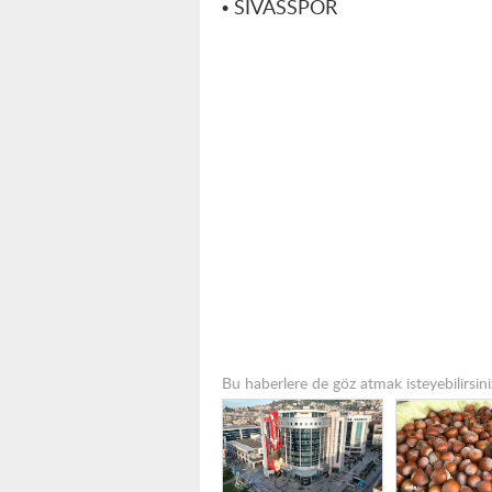
• SİVASSPOR
Bu haberlere de göz atmak isteyebilirsini