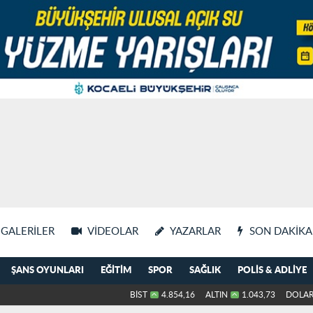
GALERILER
VIDEOLAR
YAZARLAR
SON DAKIKA
ŞANS OYUNLARI
EĞITIM
SPOR
SAĞLIK
POLIS & ADLIYE
BİST
4.854,16
ALTIN
1.043,73
DOLA