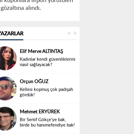
i kuponlara ilişkin yürütülen
gözaltına alındı.
YAZARLAR
Elif Merve ALTINTAŞ
Kadınlar kendi güvenliklerini
nasıl sağlayacak?
Orçun OĞUZ
Kellesi kopmuş çok padişah
gördük!
Mehmet ERYÜREK
Bir Sertif Gökçe’ye bak,
birde bu hanımefendiye bak!