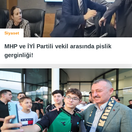
Siyaset
MHP ve İYİ Partili vekil arasında pislik
gerginliği!