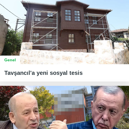
Genel
Tavşancıl'a yeni sosyal tesis