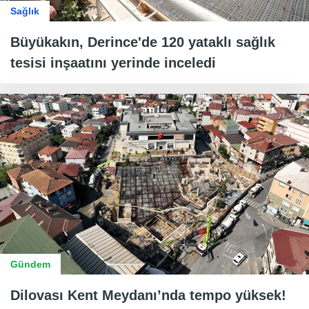
Sağlık
Büyükakın, Derince'de 120 yataklı sağlık
tesisi inşaatını yerinde inceledi
Gündem
Dilovası Kent Meydanı’nda tempo yüksek!