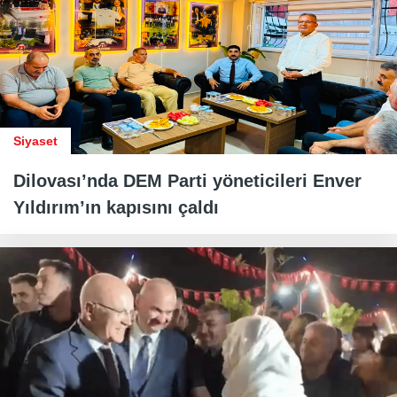
Siyaset
Dilovası’nda DEM Parti yöneticileri Enver
Yıldırım’ın kapısını çaldı