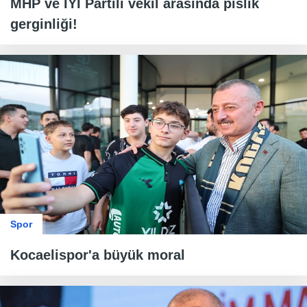
MHP ve İYİ Partili vekil arasında pislik
gerginliği!
Spor
Kocaelispor'a büyük moral