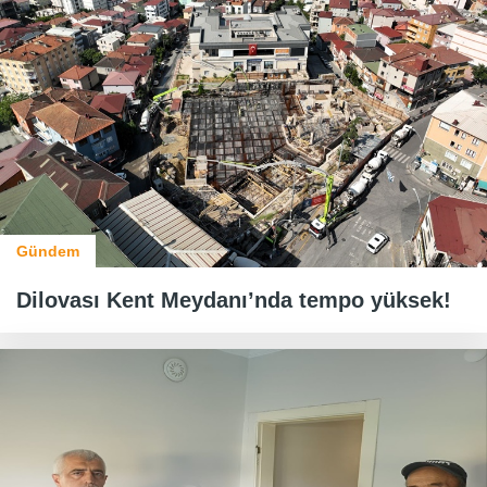
Gündem
Dilovası Kent Meydanı’nda tempo yüksek!