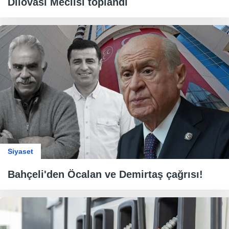
Dilovası Meclisi toplandı
Siyaset
Bahçeli'den Öcalan ve Demirtaş çağrısı!