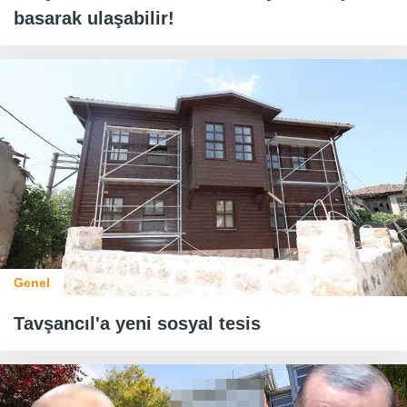
basarak ulaşabilir!
Genel
Tavşancıl'a yeni sosyal tesis