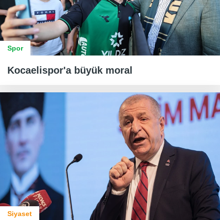
Spor
Kocaelispor'a büyük moral
Siyaset