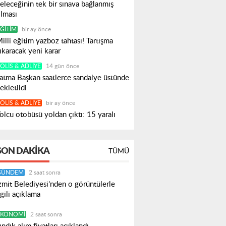
eleceğinin tek bir sınava bağlanmış
lması
ĞITIM
bir ay önce
illi eğitim yazboz tahtası! Tartışma
ıkaracak yeni karar
OLIS & ADLIYE
14 gün önce
atma Başkan saatlerce sandalye üstünde
ekletildi
OLIS & ADLIYE
bir ay önce
olcu otobüsü yoldan çıktı: 15 yaralı
SON DAKIKA
TÜMÜ
GÜNDEM
2 saat sonra
zmit Belediyesi’nden o görüntülerle
lgili açıklama
EKONOMI
2 saat sonra