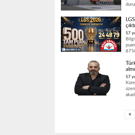
duru
LGS
çıkt
57 yı
Bilg
puanl
87'l
Tür
alm
57 yı
Küres
üzer
akad