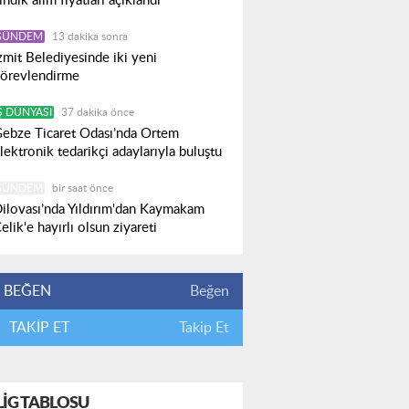
ındık alım fiyatları açıklandı
GÜNDEM
13 dakika sonra
zmit Belediyesinde iki yeni
örevlendirme
Ş DÜNYASI
37 dakika önce
ebze Ticaret Odası’nda Ortem
lektronik tedarikçi adaylarıyla buluştu
GÜNDEM
bir saat önce
ilovası’nda Yıldırım'dan Kaymakam
elik'e hayırlı olsun ziyareti
BEĞEN
Beğen
TAKİP ET
Takip Et
LIG TABLOSU