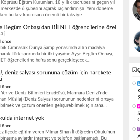
i Köprüsü Eğitim Kurumları, 18 yıllık tecrübesini geçen yıl
ı merkezde 6.şubesini açarak taçlandırmıştı. Yeni döneme
rken bu kez kadrosuna önemli bir takviye...
e Begüm Onbaşı’dan BİLNET öğrencilerine özel
aj
l önce
bik Cimnastik Dünya Şampiyonası'nda altın madalya
narak Türk sporunda bir ilki yaşatan Ayşe Begüm Onbaşı,
ET öğrencilerine hafta sonu gerçekleşecek...
, deniz salyası sorununa çözüm için harekete
i
E
l önce
K
Yer ve Deniz Bilimleri Enstitüsü, Marmara Denizi’nde
Ş
nan Müsilaj (Deniz Salyası) sorununun nedenlerini ortaya
bilmek ve çözüm önerileri geliştirebilmek için saha...
P
S
kulda internet yok
G
l önce
E
ez ilçede eğitim veren Mimar Sinan İlköğretim Okulu’nun
A
 binasına aylardır internet ve telefon bağlanamadı. Bu