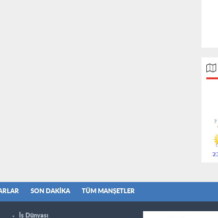
ARLAR
SON DAKIKA
TÜM MANŞETLER
İş Dünyası