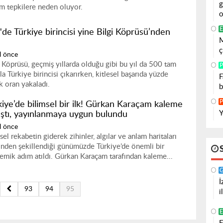
g
m tepkilere neden oluyor.
o
E
'de Türkiye birincisi yine Bilgi Köprüsü’nden
M
ı
ç
l önce
i Köprüsü, geçmiş yıllarda olduğu gibi bu yıl da 500 tam
P
a Türkiye birincisi çıkarırken, kitlesel başarıda yüzde
F
ik oran yakaladı.
b
P
kiye’de bilimsel bir ilk! Gürkan Karaçam kaleme
Y
ıştı, yayınlanmaya uygun bulundu
l önce
el rekabetin giderek zihinler, algılar ve anlam haritaları
inden şekillendiği günümüzde Türkiye’de önemli bir
emik adım atıldı. Gürkan Karaçam tarafından kaleme...
İ
93
94
95
i