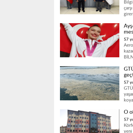
Bilg
çarş
gire
Ayş
mes
57 yı
Aero
kaza
BİLN
GTÜ
geçt
57 yı
GTÜ 
yaşa
koya
O o
57 yı
Körf
yeni