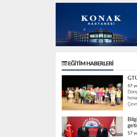
EĞITIM HABERLERI
GTÜ
57 yı
Düny
hima
Çevr
Bil
geti
57 yı