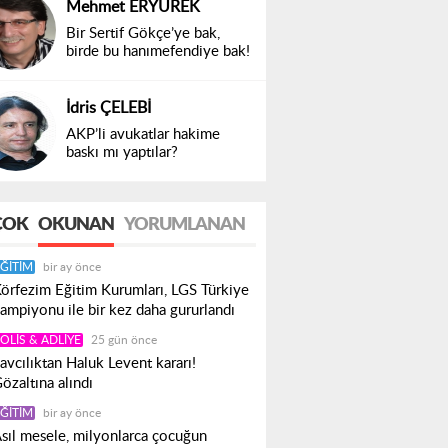
Mehmet ERYÜREK
Bir Sertif Gökçe’ye bak,
birde bu hanımefendiye bak!
İdris ÇELEBİ
AKP’li avukatlar hakime
baskı mı yaptılar?
ÇOK
OKUNAN
YORUMLANAN
ĞITIM
bir ay önce
örfezim Eğitim Kurumları, LGS Türkiye
ampiyonu ile bir kez daha gururlandı
OLIS & ADLIYE
25 gün önce
avcılıktan Haluk Levent kararı!
özaltına alındı
ĞITIM
bir ay önce
sıl mesele, milyonlarca çocuğun