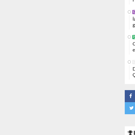
F
İ
g
İ
G
e
D
Ç