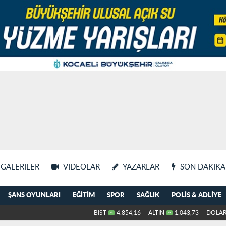
GALERILER
VIDEOLAR
YAZARLAR
SON DAKIKA
ŞANS OYUNLARI
EĞITIM
SPOR
SAĞLIK
POLIS & ADLIYE
BİST
4.854,16
ALTIN
1.043,73
DOLA