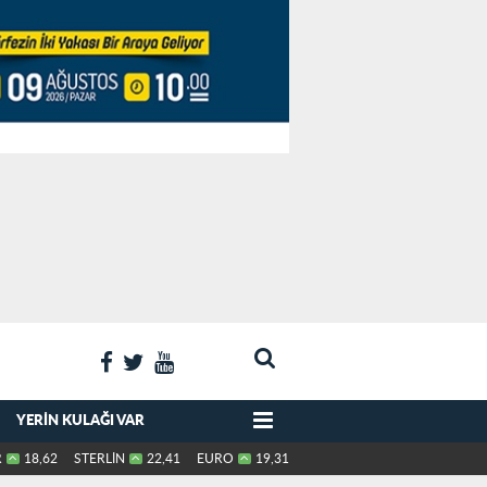
YERIN KULAĞI VAR
R
18,62
STERLİN
22,41
EURO
19,31