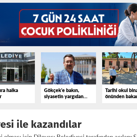
ura halka
Gökçek'e bakın,
Tarihi okul bin
r
siyasetin yargıdan
önünden bakan
elini çekmediğini
tepki gösterdi
görün!
esi ile kazandılar