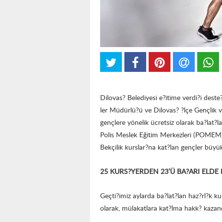
Dilovas? Belediyesi e?itime verdi?i deste
ler Müdürlü?ü ve Dilovas? ?lçe Gençlik 
gençlere yönelik ücretsiz olarak ba?lat?
Polis Meslek Eğitim Merkezleri (POMEM) s
Bekçilik kurslar?na kat?lan gençler büyük
25 KURS?YERDEN 23’Ü BA?ARI ELDE 
Geçti?imiz aylarda ba?lat?lan haz?rl?k k
olarak, mülakatlara kat?lma hakk? kazand