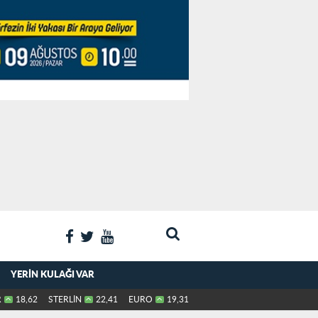
YERIN KULAĞI VAR
R
18,62
STERLİN
22,41
EURO
19,31