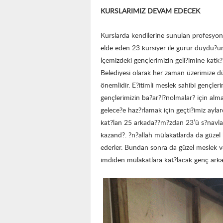
KURSLARIMIZ DEVAM EDECEK
Kurslarda kendilerine sunulan profesyon
elde eden 23 kursiyer ile gurur duydu?un
lçemizdeki gençlerimizin geli?imine katk
Belediyesi olarak her zaman üzerimize d
önemlidir. E?itimli meslek sahibi gençler
gençlerimizin ba?ar?l?nolmalar? için al
gelece?e haz?rlamak için geçti?imiz ayla
kat?lan 25 arkada??m?zdan 23’ü s?navla
kazand?. ?n?allah mülakatlarda da güzel 
ederler. Bundan sonra da güzel meslek ve
imdiden mülakatlara kat?lacak genç arka