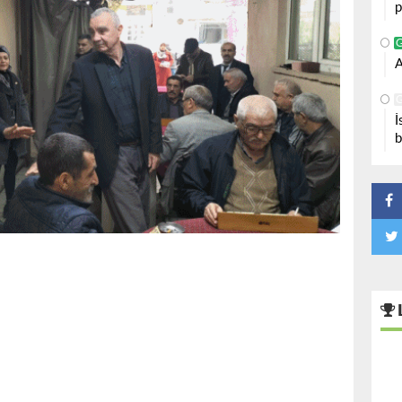
p
A
İ
b