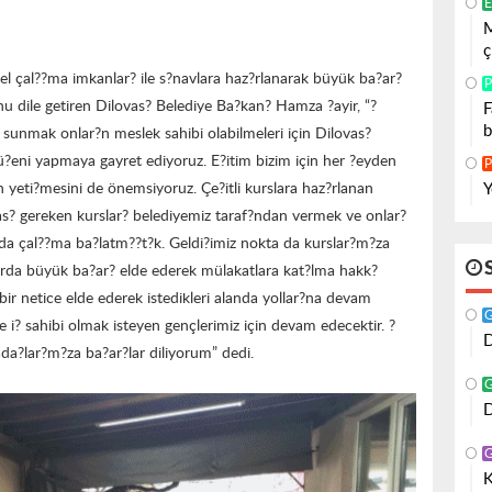
E
M
ç
el çal??ma imkanlar? ile s?navlara haz?rlanarak büyük ba?ar?
P
u dile getiren Dilovas? Belediye Ba?kan? Hamza ?ayir, “?
F
b
? sunmak onlar?n meslek sahibi olabilmeleri için Dilovas?
ü?eni yapmaya gayret ediyoruz. E?itim bizim için her ?eyden
P
Y
in yeti?mesini de önemsiyoruz. Çe?itli kurslara haz?rlanan
mas? gereken kurslar? belediyemiz taraf?ndan vermek ve onlar?
rda çal??ma ba?latm??t?k. Geldi?imiz nokta da kurslar?m?za
rda büyük ba?ar? elde ederek mülakatlara kat?lma hakk?
bir netice elde ederek istedikleri alanda yollar?na devam
 i? sahibi olmak isteyen gençlerimiz için devam edecektir. ?
D
da?lar?m?za ba?ar?lar diliyorum” dedi.
D
K