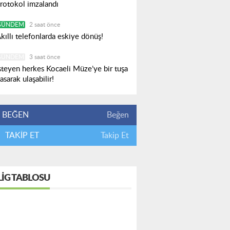
rotokol imzalandı
GÜNDEM
2 saat önce
kıllı telefonlarda eskiye dönüş!
GÜNDEM
3 saat önce
steyen herkes Kocaeli Müze’ye bir tuşa
asarak ulaşabilir!
BEĞEN
Beğen
TAKİP ET
Takip Et
LIG TABLOSU