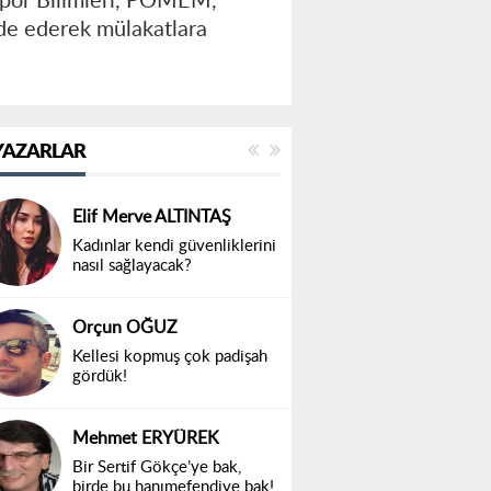
 Spor Bilimleri, POMEM,
lde ederek mülakatlara
YAZARLAR
Elif Merve ALTINTAŞ
Kadınlar kendi güvenliklerini
nasıl sağlayacak?
Orçun OĞUZ
Kellesi kopmuş çok padişah
gördük!
Mehmet ERYÜREK
Bir Sertif Gökçe’ye bak,
birde bu hanımefendiye bak!