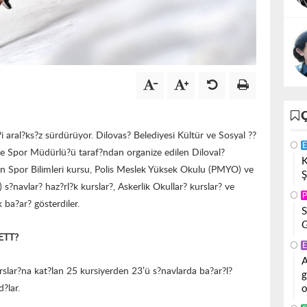
?i aral?ks?z sürdürüyor. Dilovas? Belediyesi Kültür ve Sosyal ??
E
ve Spor Müdürlü?ü taraf?ndan organize edilen Diloval?
K
lan Spor Bilimleri kursu, Polis Meslek Yüksek Okulu (PMYO) ve
Ş
?navlar? haz?rl?k kurslar?, Askerlik Okullar? kurslar? ve
P
 ba?ar? gösterdiler.
S
G
ETT?
E
A
urslar?na kat?lan 25 kursiyerden 23’ü s?navlarda ba?ar?l?
g
o
?lar.