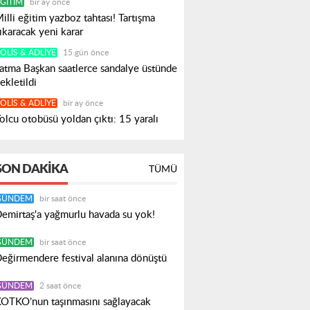
ĞITIM
bir ay önce
illi eğitim yazboz tahtası! Tartışma
ıkaracak yeni karar
OLIS & ADLIYE
15 gün önce
atma Başkan saatlerce sandalye üstünde
ekletildi
OLIS & ADLIYE
bir ay önce
olcu otobüsü yoldan çıktı: 15 yaralı
SON DAKIKA
TÜMÜ
GÜNDEM
bir saat önce
emirtaş'a yağmurlu havada su yok!
GÜNDEM
bir saat önce
eğirmendere festival alanına dönüştü
GÜNDEM
2 saat önce
OTKO’nun taşınmasını sağlayacak