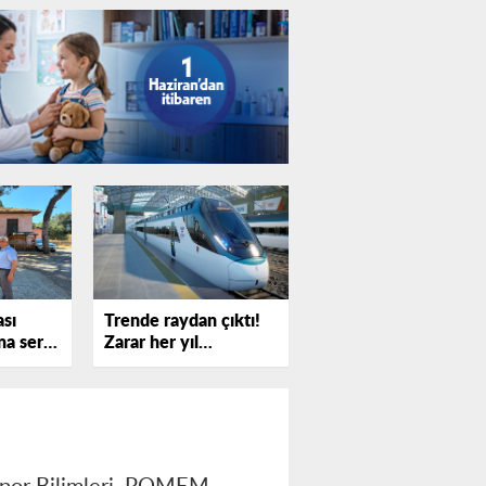
ası
Trende raydan çıktı!
a sert
Zarar her yıl
!
katlanıyor