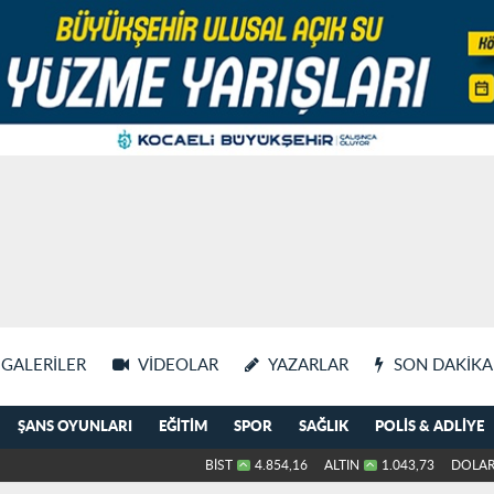
GALERILER
VIDEOLAR
YAZARLAR
SON DAKIKA
ŞANS OYUNLARI
EĞITIM
SPOR
SAĞLIK
POLIS & ADLIYE
BİST
4.854,16
ALTIN
1.043,73
DOLA