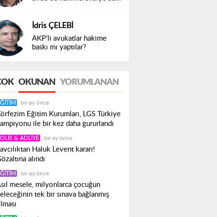
İdris ÇELEBİ
AKP’li avukatlar hakime
baskı mı yaptılar?
ÇOK
OKUNAN
YORUMLANAN
ĞITIM
bir ay önce
örfezim Eğitim Kurumları, LGS Türkiye
ampiyonu ile bir kez daha gururlandı
OLIS & ADLIYE
bir ay önce
avcılıktan Haluk Levent kararı!
özaltına alındı
ĞITIM
bir ay önce
sıl mesele, milyonlarca çocuğun
eleceğinin tek bir sınava bağlanmış
lması