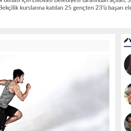
i olması için Dilovası Belediyesi tarafından açılan;
ekçilik kurslarına katılan 25 gençten 23’ü başarı e