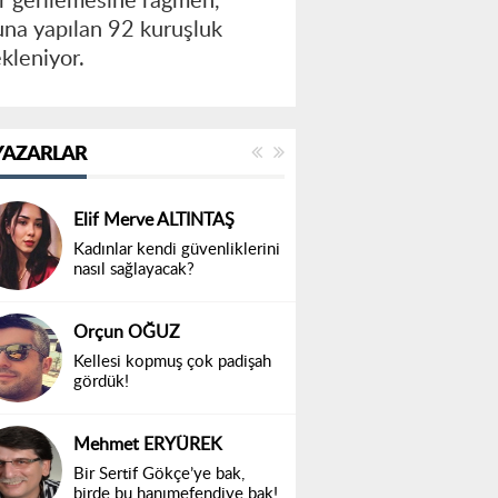
ar gerilemesine rağmen,
una yapılan 92 kuruşluk
ekleniyor.
YAZARLAR
Elif Merve ALTINTAŞ
Kadınlar kendi güvenliklerini
nasıl sağlayacak?
Orçun OĞUZ
Kellesi kopmuş çok padişah
gördük!
Mehmet ERYÜREK
Bir Sertif Gökçe’ye bak,
birde bu hanımefendiye bak!