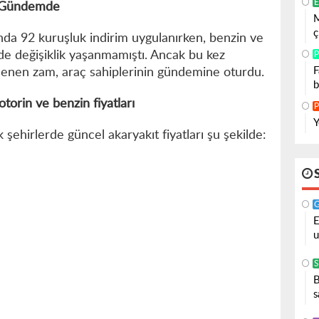
E
m Gündemde
M
ç
da 92 kuruşluk indirim uygulanırken, benzin ve
de değişiklik yaşanmamıştı. Ancak bu kez
P
F
lenen zam, araç sahiplerinin gündemine oturdu.
b
orin ve benzin fiyatları
P
Y
ehirlerde güncel akaryakıt fiyatları şu şekilde:
E
u
S
B
s