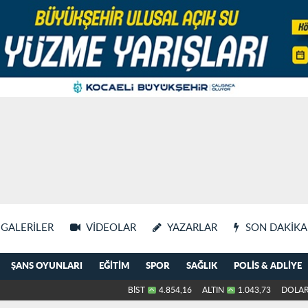
GALERILER
VIDEOLAR
YAZARLAR
SON DAKIKA
ŞANS OYUNLARI
EĞITIM
SPOR
SAĞLIK
POLIS & ADLIYE
BİST
4.854,16
ALTIN
1.043,73
DOLA