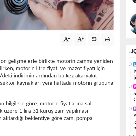
son gelişmelerle birlikte motorin zammı yeniden
E
rken, motorin litre fiyatı ve mazot fiyatı için
K
G'deki indirimin ardından bu kez akaryakıt
Ş
 sektör kaynakları yeni haftada motorin grubuna
P
S
G
bilgilere göre, motorin fiyatlarına salı
E
k üzere 1 lira 31 kuruş zam yapılması
A
ın aktardığı beklentiye göre zam, pompa
g
.
o