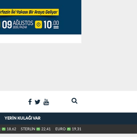
YERIN KULAĞI VAR
R
18,62
STERLİN
22,41
EURO
19,31