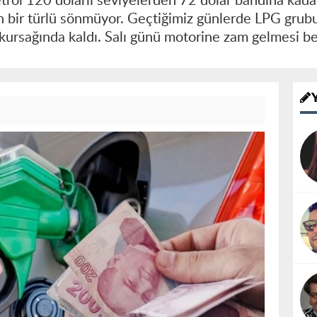
etrol 120 dolarlı seviyelerden 72 dolar bandına kad
 bir türlü sönmüyor. Geçtiğimiz günlerde LPG grub
n kursağında kaldı. Salı günü motorine zam gelmesi b