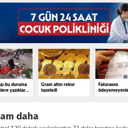
şı bu duruma
Gram altın rekor
Faturasını
lere yazıklar
tazeledi
ödeyemeyenle
sayısı katlanıy
 zam daha