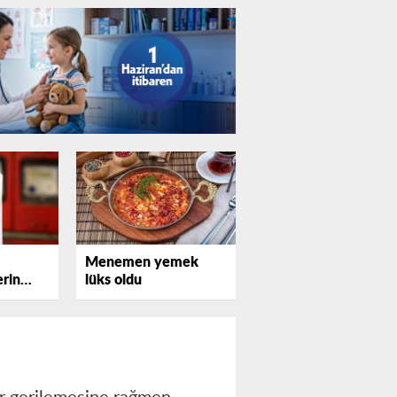
Menemen yemek
rin
lüks oldu
or