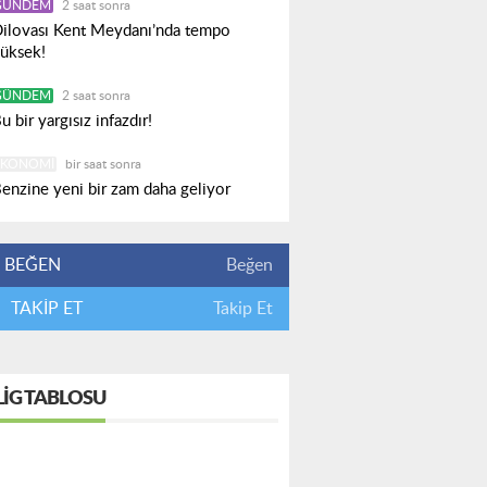
GÜNDEM
2 saat sonra
ilovası Kent Meydanı’nda tempo
üksek!
GÜNDEM
2 saat sonra
u bir yargısız infazdır!
EKONOMI
bir saat sonra
enzine yeni bir zam daha geliyor
BEĞEN
Beğen
TAKİP ET
Takip Et
LIG TABLOSU