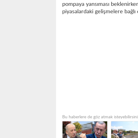
pompaya yansıması beklenirken,
piyasalardaki gelişmelere bağlı 
Bu haberlere de göz atmak isteyebilirsini