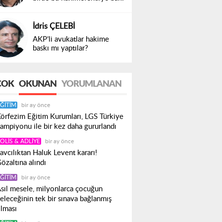
İdris ÇELEBİ
AKP’li avukatlar hakime
baskı mı yaptılar?
ÇOK
OKUNAN
YORUMLANAN
ĞITIM
bir ay önce
örfezim Eğitim Kurumları, LGS Türkiye
ampiyonu ile bir kez daha gururlandı
OLIS & ADLIYE
bir ay önce
avcılıktan Haluk Levent kararı!
özaltına alındı
ĞITIM
bir ay önce
sıl mesele, milyonlarca çocuğun
eleceğinin tek bir sınava bağlanmış
lması