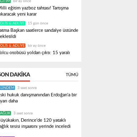
ĞITIM
bir ay önce
illi eğitim yazboz tahtası! Tartışma
ıkaracak yeni karar
OLIS & ADLIYE
15 gün önce
atma Başkan saatlerce sandalye üstünde
ekletildi
OLIS & ADLIYE
bir ay önce
olcu otobüsü yoldan çıktı: 15 yaralı
SON DAKIKA
TÜMÜ
GÜNDEM
3 saat sonra
ski hukuk danışmanından Erdoğan'a bir
yarı daha
AĞLIK
3 saat sonra
üyükakın, Derince'de 120 yataklı
ağlık tesisi inşaatını yerinde inceledi