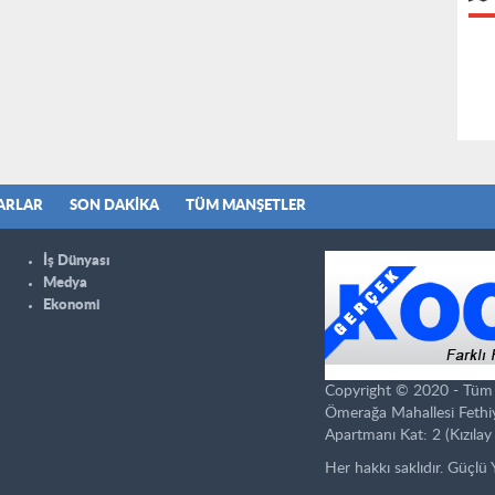
ARLAR
SON DAKIKA
TÜM MANŞETLER
İş Dünyası
Medya
Ekonomi
Copyright © 2020 - Tüm ha
Ömerağa Mahallesi Fethi
Apartmanı Kat: 2 (Kızılay 
Her hakkı saklıdır. Güçlü 