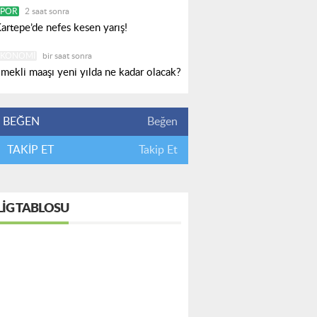
SPOR
2 saat sonra
artepe’de nefes kesen yarış!
EKONOMI
bir saat sonra
mekli maaşı yeni yılda ne kadar olacak?
BEĞEN
Beğen
TAKİP ET
Takip Et
LIG TABLOSU