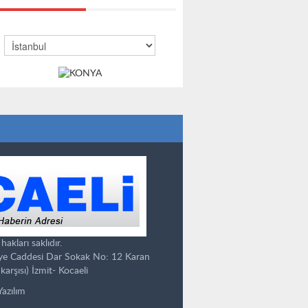
kları saklıdır.
ye Caddesi Dar Sokak No: 12 Karan
karşısı) İzmit- Kocaeli
Yazılım