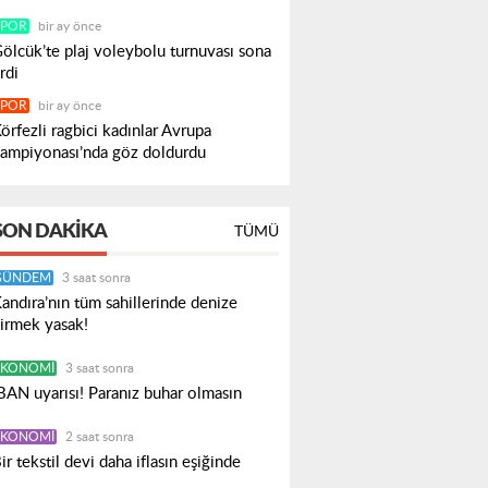
SPOR
bir ay önce
ölcük’te plaj voleybolu turnuvası sona
rdi
SPOR
bir ay önce
örfezli ragbici kadınlar Avrupa
ampiyonası’nda göz doldurdu
SON DAKIKA
TÜMÜ
GÜNDEM
3 saat sonra
andıra’nın tüm sahillerinde denize
irmek yasak!
EKONOMI
3 saat sonra
BAN uyarısı! Paranız buhar olmasın
EKONOMI
2 saat sonra
ir tekstil devi daha iflasın eşiğinde