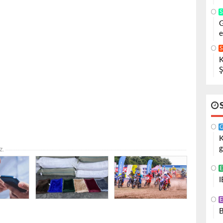
G
e
K
Ş
K
g
z.
I
B