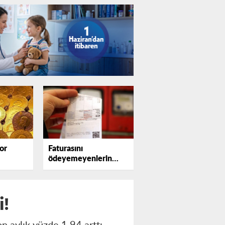
or
Faturasını
ödeyemeyenlerin
sayısı katlanıyor
i!