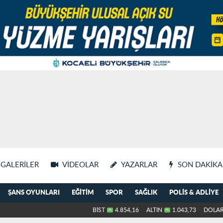
GALERILER
VIDEOLAR
YAZARLAR
SON DAKIKA
ŞANS OYUNLARI
EĞITIM
SPOR
SAĞLIK
POLIS & ADLIYE
BİST
4.854,16
ALTIN
1.043,73
DOLA