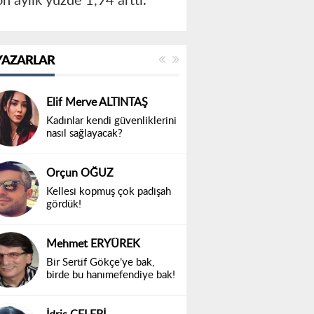
n aylık yüzde 1,94 arttı.
YAZARLAR
Elif Merve ALTINTAŞ
Kadınlar kendi güvenliklerini
nasıl sağlayacak?
Orçun OĞUZ
Kellesi kopmuş çok padişah
gördük!
Mehmet ERYÜREK
Bir Sertif Gökçe’ye bak,
birde bu hanımefendiye bak!