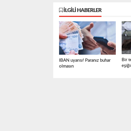
İLGILI HABERLER
Bir t
IBAN uyarısı! Paranız buhar
eşiğ
olmasın