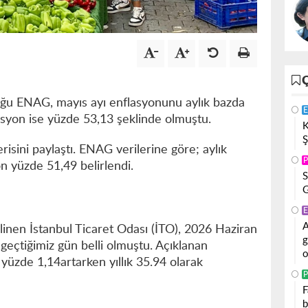
uğu ENAG, mayıs ayı enflasyonunu aylık bazda
E
lasyon ise yüzde 53,13 şeklinde olmuştu.
K
Ş
isini paylaştı. ENAG verilerine göre; aylık
P
on yüzde 51,49 belirlendi.
S
G
E
A
linen İstanbul Ticaret Odası (İTO), 2026 Haziran
g
e geçtiğimiz gün belli olmuştu. Açıklanan
o
 yüzde 1,14artarken yıllık 35.94 olarak
P
F
b