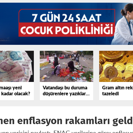
maaşı yeni
Vatandaşı bu duruma
Gram altın rek
e kadar olacak?
düşürenlere yazıklar
tazeledi
olsun!
en enflasyon rakamları geld