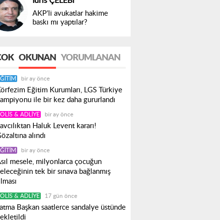
İdris ÇELEBİ
AKP’li avukatlar hakime
baskı mı yaptılar?
ÇOK
OKUNAN
YORUMLANAN
ĞITIM
bir ay önce
örfezim Eğitim Kurumları, LGS Türkiye
ampiyonu ile bir kez daha gururlandı
OLIS & ADLIYE
bir ay önce
avcılıktan Haluk Levent kararı!
özaltına alındı
ĞITIM
bir ay önce
sıl mesele, milyonlarca çocuğun
eleceğinin tek bir sınava bağlanmış
lması
OLIS & ADLIYE
17 gün önce
atma Başkan saatlerce sandalye üstünde
ekletildi