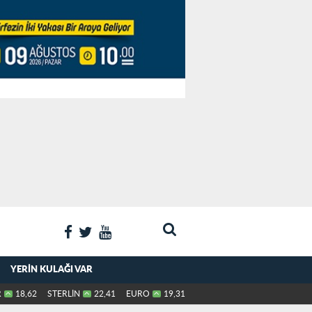
YERIN KULAĞI VAR
R
18,62
STERLİN
22,41
EURO
19,31