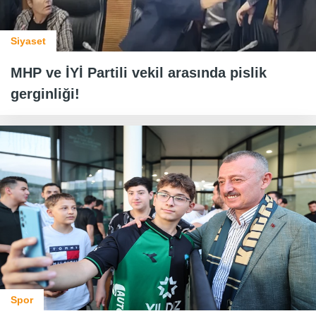
Siyaset
MHP ve İYİ Partili vekil arasında pislik
gerginliği!
Spor