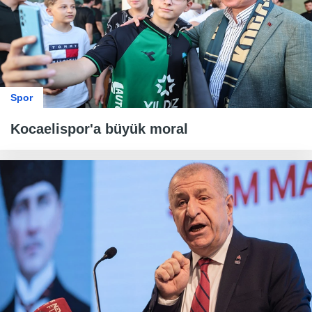
Spor
Kocaelispor'a büyük moral