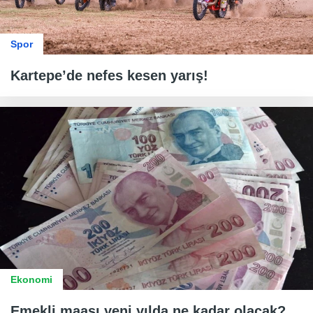
Spor
Kartepe’de nefes kesen yarış!
Ekonomi
Emekli maaşı yeni yılda ne kadar olacak?