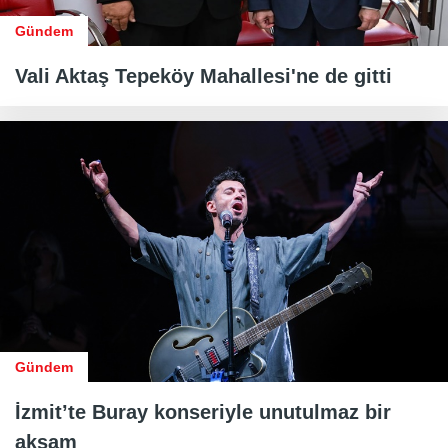
Gündem
Vali Aktaş Tepeköy Mahallesi'ne de gitti
Gündem
İzmit’te Buray konseriyle unutulmaz bir
akşam