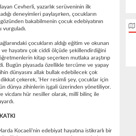
tlayan Cevherli, yazarlık serüveninin ilk
adığı deneyimleri paylaşırken, çocukların
n gözünden bakabilmenin çocuk edebiyatının
u vurguladı.
çağlarıındaki çocukların aldığı eğitim ve okunan
 ve hayatını çok ciddi ölçüde şekillendirdiğini
 öğretmenlerin kitap seçerken mutlaka araştırıp
izdi. Bugün piyasada özellikle tercüme ve yapay
ihin dünyasını allak bullak edebilecek çok
na dikkat çekerek, ‘Her resimli şey, çocuklar için
ün dünya zihinlerin işgali üzerinden yönetiliyor.
 vicdanı hür nesiller olarak, millî bilinç ile
uyardı.
KATKI
arda Kocaeli'nin edebiyat hayatına istikrarlı bir