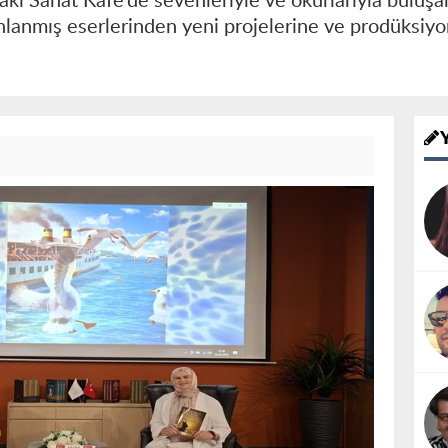
aki Sanat Kafe’de sevenleriyle ve okurlarıyla buluşa
ınlanmış eserlerinden yeni projelerine ve prodüksiy