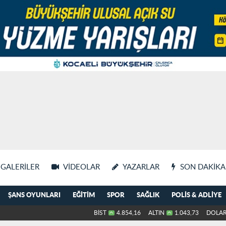
GALERILER
VIDEOLAR
YAZARLAR
SON DAKIKA
ŞANS OYUNLARI
EĞITIM
SPOR
SAĞLIK
POLIS & ADLIYE
BİST
4.854,16
ALTIN
1.043,73
DOLA