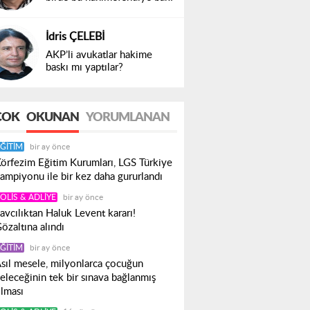
İdris ÇELEBİ
AKP’li avukatlar hakime
baskı mı yaptılar?
ÇOK
OKUNAN
YORUMLANAN
ĞITIM
bir ay önce
örfezim Eğitim Kurumları, LGS Türkiye
ampiyonu ile bir kez daha gururlandı
OLIS & ADLIYE
bir ay önce
avcılıktan Haluk Levent kararı!
özaltına alındı
ĞITIM
bir ay önce
sıl mesele, milyonlarca çocuğun
eleceğinin tek bir sınava bağlanmış
lması