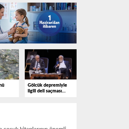
nü
Gölcük depremiyle
ilgili deli saçması
sözler profesörü
kızdırdı