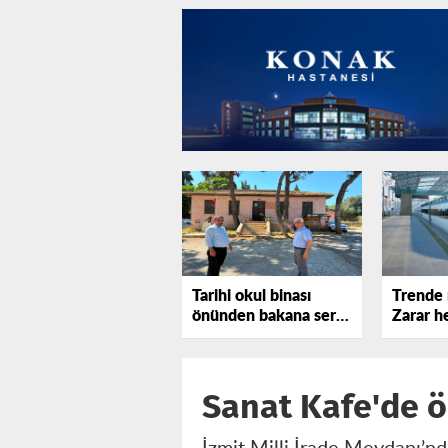
Tarihi okul binası
Trende 
önünden bakana sert
Zarar he
tepki gösterdi!
katlanı
Sanat Kafe'de 