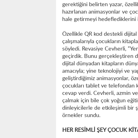
gerektiğini belirten yazar, özell
hazırlanan animasyonlar ve çoc
hale getirmeyi hedeflediklerini i
Özellikle QR kod destekli dijita
çalışmalarıyla çocukların kitapl
söyledi. Revasiye Cevherli, “Yen
geçirdik. Bunu gerçekleştiren d
dijital dünyadan kitapların dü
amacıyla; yine teknolojiyi ve ya
geliştirdiğimiz animasyonlar, öze
çocukları tablet ve telefondan 
cevap verdi. Cevherli, azmin v
çalmak için bile çok yoğun eğiti
dinleyicilerle de etkileşimli bir
örnekler sundu.
HER RESİMLİ ŞEY ÇOCUK KİT