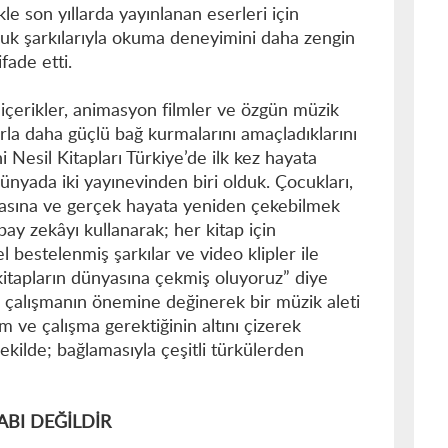
ikle son yıllarda yayınlanan eserleri için
uk şarkılarıyla okuma deneyimini daha zengin
fade etti.
l içerikler, animasyon filmler ve özgün müzik
arla daha güçlü bağ kurmalarını amaçladıklarını
i Nesil Kitapları Türkiye’de ilk kez hayata
ünyada iki yayınevinden biri olduk. Çocukları,
nyasına ve gerçek hayata yeniden çekebilmek
pay zekâyı kullanarak; her kitap için
l bestelenmiş şarkılar ve video klipler ile
kitapların dünyasına çekmiş oluyoruz” diye
e çalışmanın önemine değinerek bir müzik aleti
m ve çalışma gerektiğinin altını çizerek
 şekilde; bağlamasıyla çeşitli türkülerden
ABI DEĞİLDİR