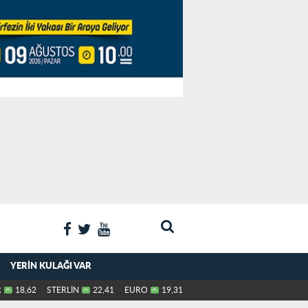
YERIN KULAĞI VAR
R
18,62
STERLİN
22,41
EURO
19,31