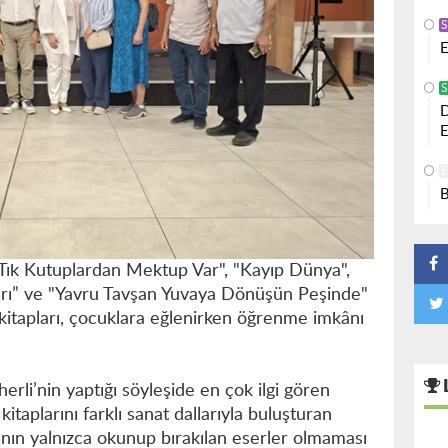
S
E
S
D
E
B
k Tık Kutuplardan Mektup Var", "Kayıp Dünya",
pları” ve "Yavru Tavşan Yuvaya Dönüşün Peşinde"
n kitapları, çocuklara eğlenirken öğrenme imkânı
li’nin yaptığı söyleşide en çok ilgi gören
kitaplarını farklı sanat dallarıyla buluşturan
rının yalnızca okunup bırakılan eserler olmaması