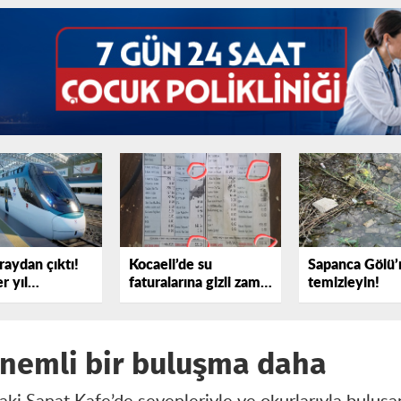
raydan çıktı!
Kocaeli’de su
Sapanca Gölü’
r yıl
faturalarına gizli zam
temizleyin!
yor
iddiası
önemli bir buluşma daha