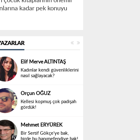
n çocuk kitaplarının önemli
onlarına kadar pek konuyu
YAZARLAR
Elif Merve ALTINTAŞ
Kadınlar kendi güvenliklerini
nasıl sağlayacak?
Orçun OĞUZ
Kellesi kopmuş çok padişah
gördük!
Mehmet ERYÜREK
Bir Sertif Gökçe’ye bak,
birde bu hanımefendiye bak!