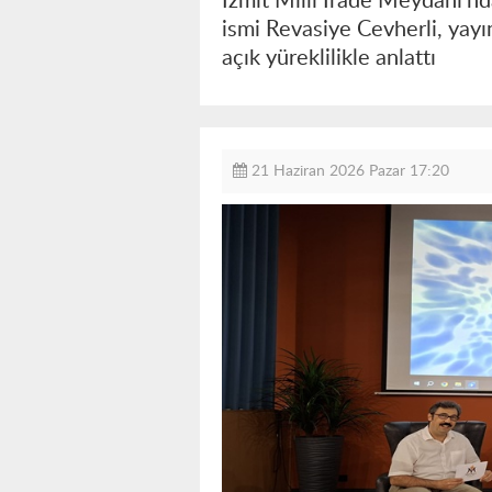
İzmit Milli İrade Meydanı’nd
ismi Revasiye Cevherli, yay
açık yüreklilikle anlattı
21 Haziran 2026 Pazar 17:20