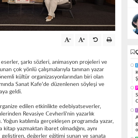
eserler, şarkı sözleri, animasyon projeleri ve
E
unan çok yönlü çalışmalarıyla tanınan yazar
K
önemli kültür organizasyonlarından biri olan
Ş
amında Sanat Kafe'de düzenlenen söyleşi ve
P
aya geldi.
S
G
rganize edilen etkinlikte edebiyatseverler,
E
lerinden Revasiye Cevherli'nin yazarlık
A
u. Yoğun katılımla gerçekleşen programda yazar,
g
a kitap yazmaktan ibaret olmadığını, aynı
o
 geliştiren, değerler eğitimi sunan ve sanata