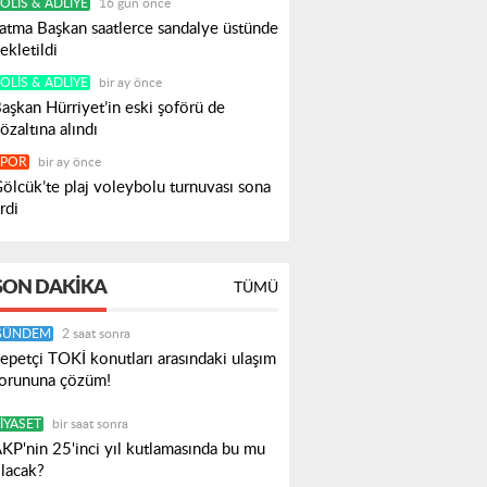
OLIS & ADLIYE
16 gün önce
atma Başkan saatlerce sandalye üstünde
ekletildi
OLIS & ADLIYE
bir ay önce
aşkan Hürriyet’in eski şoförü de
özaltına alındı
SPOR
bir ay önce
ölcük’te plaj voleybolu turnuvası sona
rdi
SON DAKIKA
TÜMÜ
GÜNDEM
2 saat sonra
epetçi TOKİ konutları arasındaki ulaşım
orununa çözüm!
IYASET
bir saat sonra
KP'nin 25'inci yıl kutlamasında bu mu
lacak?