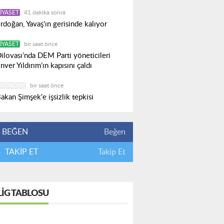
IYASET
41 dakika sonra
rdoğan, Yavaş'ın gerisinde kalıyor
IYASET
bir saat önce
ilovası’nda DEM Parti yöneticileri
nver Yıldırım’ın kapısını çaldı
EKONOMI
bir saat önce
akan Şimşek'e işsizlik tepkisi
BEĞEN
Beğen
TAKİP ET
Takip Et
LIG TABLOSU