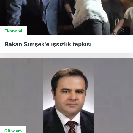
Ekonomi
Bakan Şimşek'e işsizlik tepkisi
Gündem