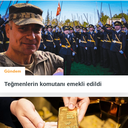
Gündem
Teğmenlerin komutanı emekli edildi