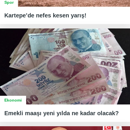
Spor
Kartepe’de nefes kesen yarış!
Ekonomi
Emekli maaşı yeni yılda ne kadar olacak?