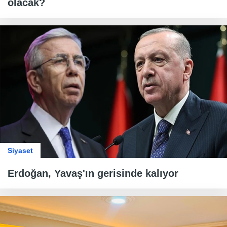
olacak?
Siyaset
Erdoğan, Yavaş'ın gerisinde kalıyor