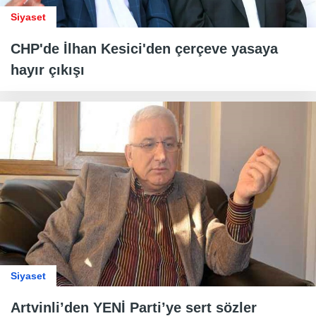
Siyaset
CHP'de İlhan Kesici'den çerçeve yasaya
hayır çıkışı
Siyaset
Artvinli’den YENİ Parti’ye sert sözler