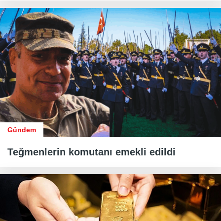
Gündem
Teğmenlerin komutanı emekli edildi