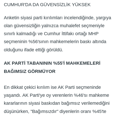
CUMHUR'DA DA GÜVENSİZLİK YÜKSEK
Anketin siyasi parti kırılımları incelendiğinde, yargıya
olan güvensizliğin yalnızca muhalefet seçmeniyle
sınırlı kalmadığı ve Cumhur İttifakı ortağı MHP
seçmeninin %56'sının mahkemelerin baskı altında
olduğunu ifade ettiği görüldü.
AK PARTİ TABANININ %55'İ MAHKEMELERİ
BAĞIMSIZ GÖRMÜYOR
En dikkat çekici kırılım ise AK Parti seçmeninde
yaşandı. AK Parti'ye oy verenlerin %46'sı mahkeme
kararlarının siyasi baskıdan bağımsız verilemediğini
düşünürken, "Bağımsızdır" diyenlerin oranı %45'te