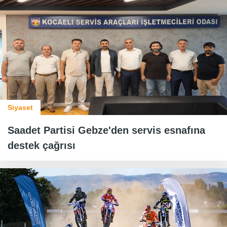
Siyaset
Saadet Partisi Gebze'den servis esnafına
destek çağrısı