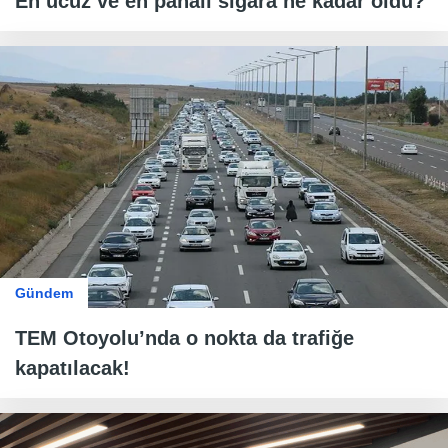
En ucuz ve en pahalı sigara ne kadar oldu?
Gündem
TEM Otoyolu’nda o nokta da trafiğe
kapatılacak!