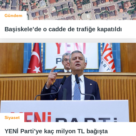
Gündem
Başiskele’de o cadde de trafiğe kapatıldı
Siyaset
YENİ Parti'ye kaç milyon TL bağışta