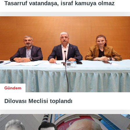
Tasarruf vatandaşa, israf kamuya olmaz
Gündem
Dilovası Meclisi toplandı