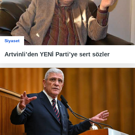
Siyaset
Artvinli’den YENİ Parti’ye sert sözler