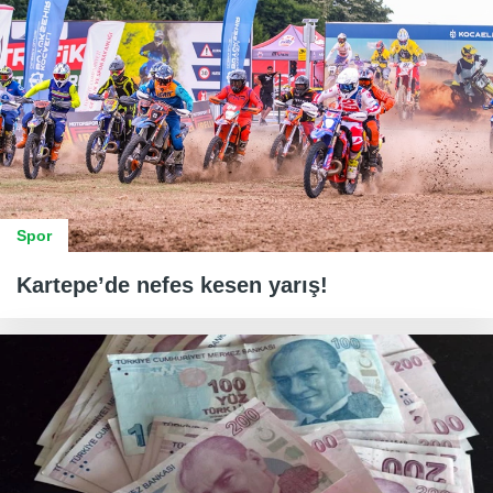
Spor
Kartepe’de nefes kesen yarış!