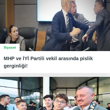
Siyaset
MHP ve İYİ Partili vekil arasında pislik
gerginliği!