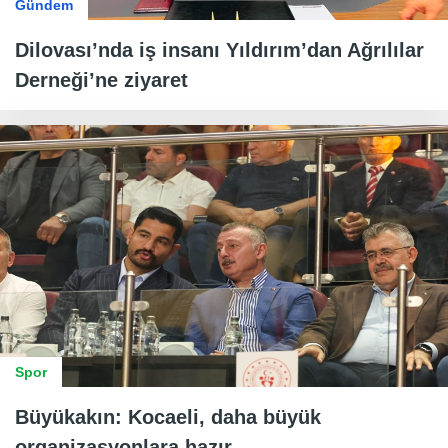
Gündem
Dilovası’nda iş insanı Yıldırım’dan Ağrılılar
Derneği’ne ziyaret
Spor
Büyükakın: Kocaeli, daha büyük
organizasyonlara hazır