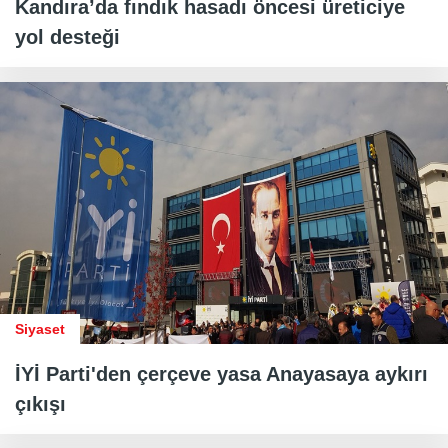
Kandıra’da fındık hasadı öncesi üreticiye
yol desteği
Siyaset
İYİ Parti'den çerçeve yasa Anayasaya aykırı
çıkışı