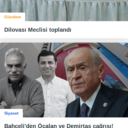
Gündem
Dilovası Meclisi toplandı
Siyaset
Bahçeli'den Öcalan ve Demirtaş çağrısı!