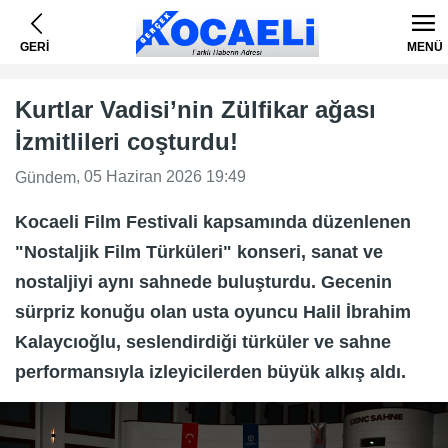
GERİ
MENÜ
Kurtlar Vadisi’nin Zülfikar ağası
İzmitlileri coşturdu!
, 05 Haziran 2026 19:49
Gündem
Kocaeli Film Festivali kapsamında düzenlenen
"Nostaljik Film Türküleri" konseri, sanat ve
nostaljiyi aynı sahnede buluşturdu. Gecenin
sürpriz konuğu olan usta oyuncu Halil İbrahim
Kalaycıoğlu, seslendirdiği türküler ve sahne
performansıyla izleyicilerden büyük alkış aldı.