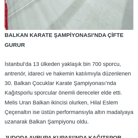
BALKAN KARATE ŞAMPİYONASI’NDA ÇİFTE
GURUR
İstanbul’da 13 ülkeden yaklaşık bin 700 sporcu,
antrenör, idareci ve hakemin katılımıyla düzenlenen
30. Balkan Çocuklar Karate Şampiyonası’nda
Kağıtsporlu sporcular önemli dereceler elde etti.
Melis Uran Balkan ikincisi olurken, Hilal Eslem
Çeçenaltın ise üstün performansıyla altın madalyaya
uzanarak Balkan Şampiyonu oldu.
JUDODA AVRUPA KUPASI’NDA KAĞITSPOR