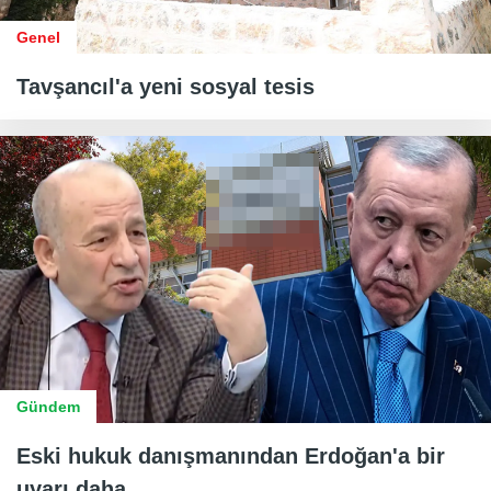
Genel
Tavşancıl'a yeni sosyal tesis
Gündem
Eski hukuk danışmanından Erdoğan'a bir
uyarı daha