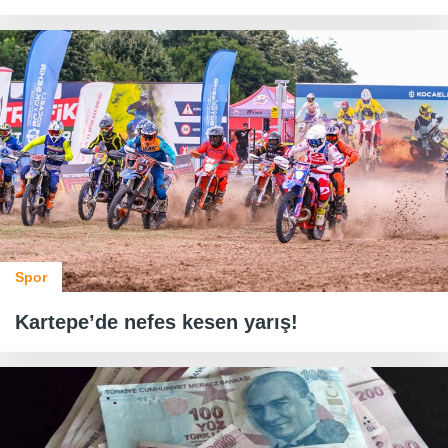
Spor
Kartepe’de nefes kesen yarış!