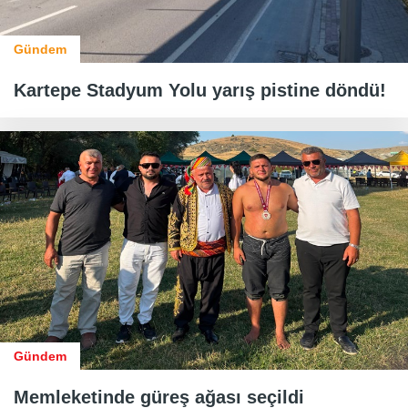
Gündem
Kartepe Stadyum Yolu yarış pistine döndü!
Gündem
Memleketinde güreş ağası seçildi