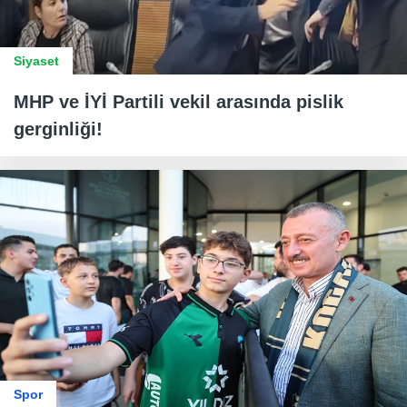
Siyaset
MHP ve İYİ Partili vekil arasında pislik
gerginliği!
Spor