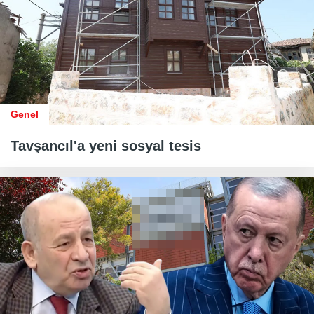
Genel
Tavşancıl'a yeni sosyal tesis