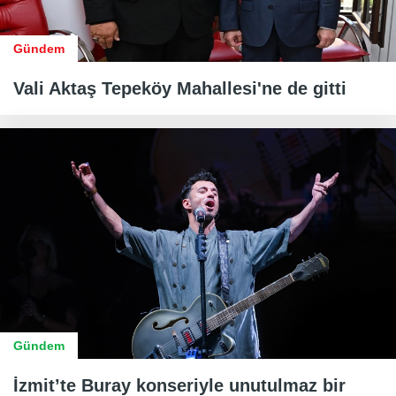
Gündem
Vali Aktaş Tepeköy Mahallesi'ne de gitti
Gündem
İzmit’te Buray konseriyle unutulmaz bir