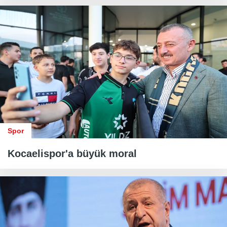
Spor
Kocaelispor'a büyük moral